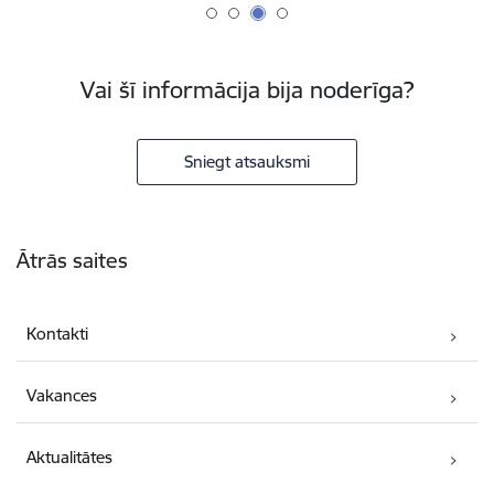
Vai šī informācija bija noderīga?
Sniegt atsauksmi
Kājene
Ātrās saites
Kontakti
Vakances
Aktualitātes