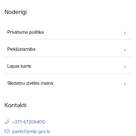
Noderīgi
Privātuma politika
Piekļūstamība
Lapas karte
Sīkdatņu izvēles maiņa
Kontakti
+371 67209400
E-pasts:
pasts@pmlp.gov.lv