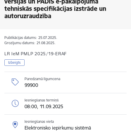
versijas un PADIS e-pakalpojuma
tehniskās specifikācijas izstrāde un
autoruzraudzība
Publikācijas datums:
25.07.2025.
Grozījumu datums:
21.08.2025.
LR IeM PMLP 2025/19-ERAF
Izbeigts
Paredzamā līgumcena
99900
Iesniegšanas termiņš
08:00, 11.09.2025
Iesniegšanas vieta
Elektronisko iepirkumu sistēmā