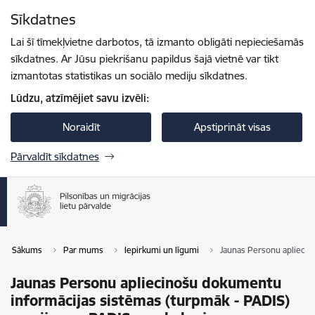
Pāriet uz lapas saturu
Sīkdatnes
Spied
lai meklētu
Enter
Lai šī tīmekļvietne darbotos, tā izmanto obligāti nepieciešamās
sīkdatnes. Ar Jūsu piekrišanu papildus šajā vietnē var tikt
izmantotas statistikas un sociālo mediju sīkdatnes.
Lūdzu, atzīmējiet savu izvēli:
Noraidīt
Apstiprināt visas
Pārvaldīt sīkdatnes
Sākums
Par mums
Iepirkumi un līgumi
Jaunas Personu apliecin
Jaunas Personu apliecinošu dokumentu
informācijas sistēmas (turpmāk - PADIS)