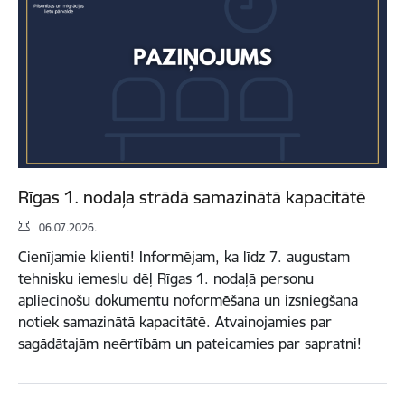
Rīgas 1. nodaļa strādā samazinātā kapacitātē
06.07.2026.
Cienījamie klienti! Informējam, ka līdz 7. augustam
tehnisku iemeslu dēļ Rīgas 1. nodaļā personu
apliecinošu dokumentu noformēšana un izsniegšana
notiek samazinātā kapacitātē. Atvainojamies par
sagādātajām neērtībām un pateicamies par sapratni!