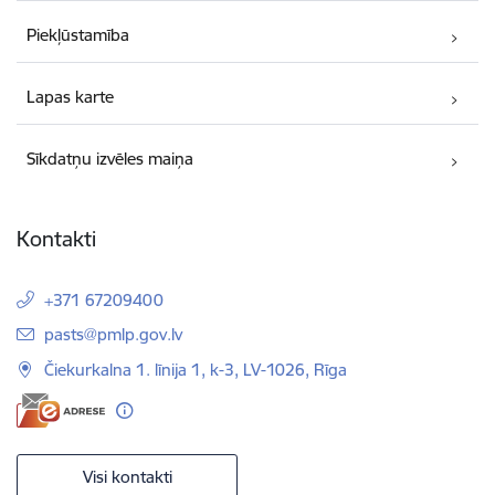
Piekļūstamība
Lapas karte
Sīkdatņu izvēles maiņa
Kontakti
+371 67209400
E-pasts:
pasts@pmlp.gov.lv
Čiekurkalna 1. līnija 1, k-3, LV-1026, Rīga
Visi kontakti