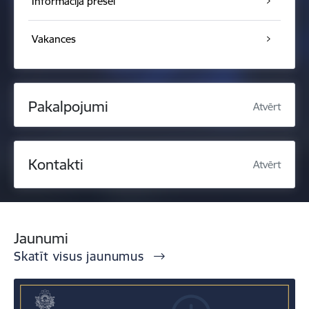
Informācija presei
Vakances
Pakalpojumi
Atvērt
Kontakti
Atvērt
Jaunumi
Skatīt visus jaunumus