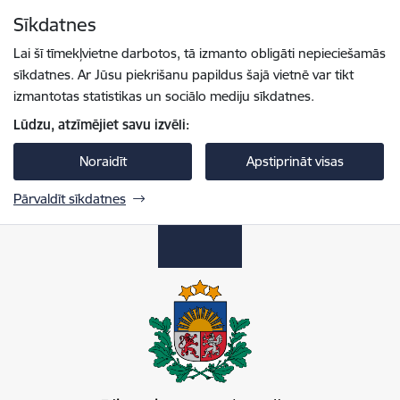
Pāriet uz lapas saturu
Sīkdatnes
Spied
lai meklētu
Enter
Lai šī tīmekļvietne darbotos, tā izmanto obligāti nepieciešamās
sīkdatnes. Ar Jūsu piekrišanu papildus šajā vietnē var tikt
izmantotas statistikas un sociālo mediju sīkdatnes.
Lūdzu, atzīmējiet savu izvēli:
Noraidīt
Apstiprināt visas
Pārvaldīt sīkdatnes
Pilsonības un migrācijas lietu pārvalde