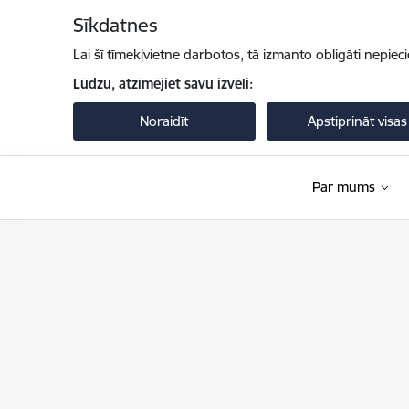
Pāriet uz lapas saturu
Sīkdatnes
Lai šī tīmekļvietne darbotos, tā izmanto obligāti nepiec
Lūdzu, atzīmējiet savu izvēli:
Noraidīt
Apstiprināt visas
Par mums
Pilsonības un migrācijas lietu pārvalde