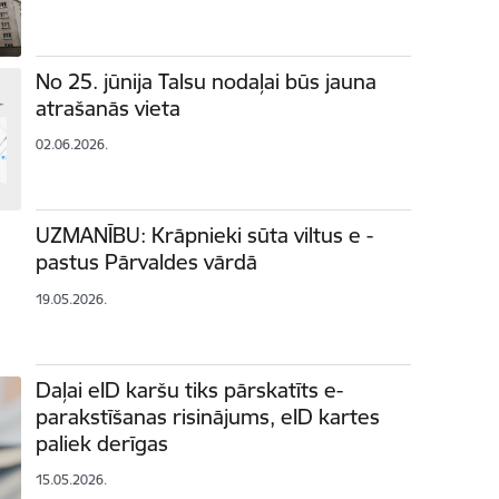
No 25. jūnija Talsu nodaļai būs jauna
atrašanās vieta
02.06.2026.
UZMANĪBU: Krāpnieki sūta viltus e -
pastus Pārvaldes vārdā
19.05.2026.
Daļai eID karšu tiks pārskatīts e-
parakstīšanas risinājums, eID kartes
paliek derīgas
15.05.2026.