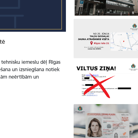
tē
m tehnisku iemeslu dēļ Rīgas
šana un izsniegšana notiek
ajām neērtībām un