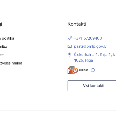
i
Kontakti
 politika
+371 67209400
E-pasts:
pasts@pmlp.gov.lv
mība
Čiekurkalna 1. līnija 1, k
te
1026, Rīga
izvēles maiņa
Visi kontakti