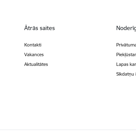
Kājene
Ātrās saites
Noderīg
Kontakti
Privātuma
Vakances
Piekļūsta
Aktualitātes
Lapas kar
Sīkdatņu 