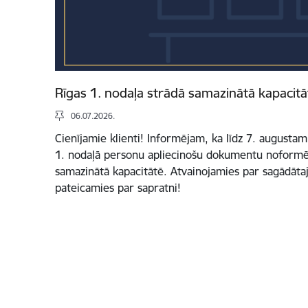
Rīgas 1. nodaļa strādā samazinātā kapacitā
06.07.2026.
Cienījamie klienti! Informējam, ka līdz 7. augusta
1. nodaļā personu apliecinošu dokumentu noformē
samazinātā kapacitātē. Atvainojamies par sagādāt
pateicamies par sapratni!