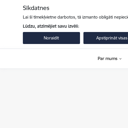
Pāriet uz lapas saturu
Sīkdatnes
Lai šī tīmekļvietne darbotos, tā izmanto obligāti nepiec
Lūdzu, atzīmējiet savu izvēli:
Noraidīt
Apstiprināt visas
Par mums
Pilsonības un migrācijas lietu pārvalde