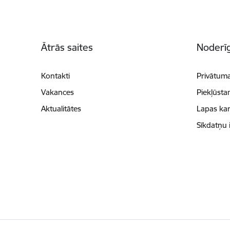
Kājene
Ātrās saites
Noderīg
Kontakti
Privātuma
Vakances
Piekļūsta
Aktualitātes
Lapas kar
Sīkdatņu 