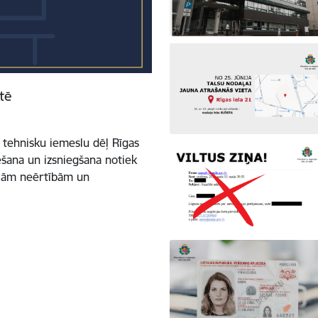
tē
m tehnisku iemeslu dēļ Rīgas
šana un izsniegšana notiek
ajām neērtībām un