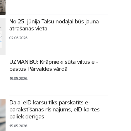
No 25. jūnija Talsu nodaļai būs jauna
atrašanās vieta
02.06.2026.
UZMANĪBU: Krāpnieki sūta viltus e -
pastus Pārvaldes vārdā
19.05.2026.
Daļai eID karšu tiks pārskatīts e-
parakstīšanas risinājums, eID kartes
paliek derīgas
15.05.2026.