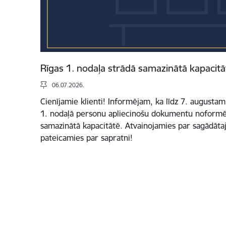
Rīgas 1. nodaļa strādā samazinātā kapacitā
06.07.2026.
Cienījamie klienti! Informējam, ka līdz 7. augusta
1. nodaļā personu apliecinošu dokumentu noformē
samazinātā kapacitātē. Atvainojamies par sagādāt
pateicamies par sapratni!