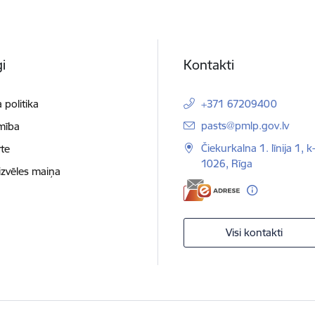
i
Kontakti
 politika
+371 67209400
E-pasts:
pasts@pmlp.gov.lv
mība
Čiekurkalna 1. līnija 1, k
te
1026, Rīga
izvēles maiņa
Visi kontakti