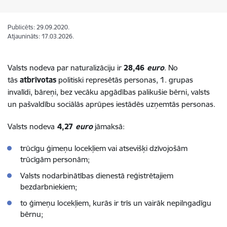
Publicēts: 29.09.2020.
Atjaunināts: 17.03.2026.
Valsts nodeva par naturalizāciju ir
28,46
euro
. No
tās
atbrīvotas
politiski represētās personas, 1. grupas
invalīdi, bāreņi, bez vecāku apgādības palikušie bērni, valsts
un pašvaldību sociālās aprūpes iestādēs uzņemtās personas.
Valsts nodeva
4,27
euro
jāmaksā:
trūcīgu ģimeņu locekļiem vai atsevišķi dzīvojošām
trūcīgām personām;
Valsts nodarbinātības dienestā reģistrētajiem
bezdarbniekiem;
to ģimeņu locekļiem, kurās ir trīs un vairāk nepilngadīgu
bērnu;