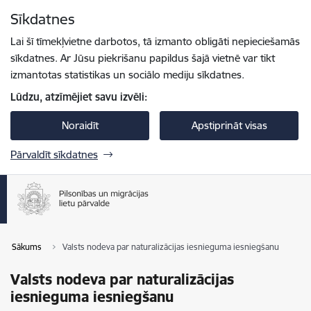
Pāriet uz lapas saturu
Sīkdatnes
Spied
lai meklētu
Enter
Lai šī tīmekļvietne darbotos, tā izmanto obligāti nepieciešamās
sīkdatnes. Ar Jūsu piekrišanu papildus šajā vietnē var tikt
izmantotas statistikas un sociālo mediju sīkdatnes.
Lūdzu, atzīmējiet savu izvēli:
Noraidīt
Apstiprināt visas
Pārvaldīt sīkdatnes
Sākums
Valsts nodeva par naturalizācijas iesnieguma iesniegšanu
Valsts nodeva par naturalizācijas
iesnieguma iesniegšanu