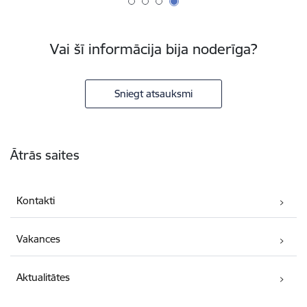
Vai šī informācija bija noderīga?
Sniegt atsauksmi
Kājene
Ātrās saites
Kontakti
Vakances
Aktualitātes