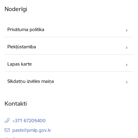
Noderīgi
Privātuma politika
Piekļūstamība
Lapas karte
Sīkdatņu izvēles maiņa
Kontakti
+371 67209400
E-pasts:
pasts@pmlp.gov.lv