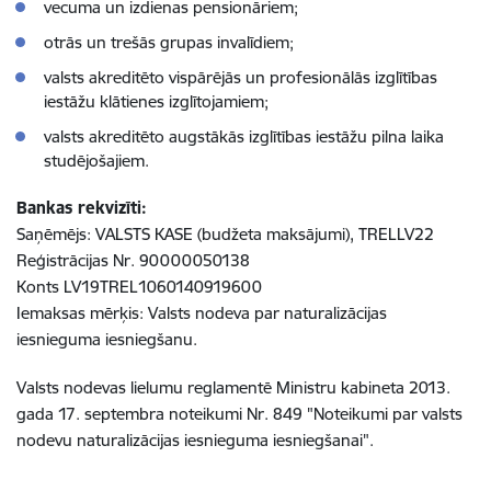
vecuma un izdienas pensionāriem;
otrās un trešās grupas invalīdiem;
valsts akreditēto vispārējās un profesionālās izglītības
iestāžu klātienes izglītojamiem;
valsts akreditēto augstākās izglītības iestāžu pilna laika
studējošajiem.
Bankas rekvizīti:
Saņēmējs: VALSTS KASE (budžeta maksājumi), TRELLV22
Reģistrācijas Nr. 90000050138
Konts LV19TREL1060140919600
Iemaksas mērķis: Valsts nodeva par naturalizācijas
iesnieguma iesniegšanu.
Valsts nodevas lielumu reglamentē Ministru kabineta 2013.
gada 17. septembra noteikumi Nr. 849 "Noteikumi par valsts
nodevu naturalizācijas iesnieguma iesniegšanai".