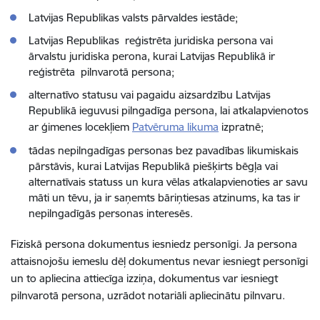
Latvijas Republikas valsts pārvaldes iestāde;
Latvijas Republikas reģistrēta juridiska persona vai
ārvalstu juridiska perona, kurai Latvijas Republikā ir
reģistrēta pilnvarotā persona;
alternatīvo statusu vai pagaidu aizsardzību Latvijas
Republikā ieguvusi pilngadīga persona, lai atkalapvienotos
ar ģimenes locekļiem
Patvēruma likuma
izpratnē;
tādas nepilngadīgas personas bez pavadības likumiskais
pārstāvis, kurai Latvijas Republikā piešķirts bēgļa vai
alternatīvais statuss un kura vēlas atkalapvienoties ar savu
māti un tēvu, ja ir saņemts bāriņtiesas atzinums, ka tas ir
nepilngadīgās personas interesēs.
Fiziskā persona dokumentus iesniedz personīgi. Ja persona
attaisnojošu iemeslu dēļ dokumentus nevar iesniegt personīgi
un to apliecina attiecīga izziņa, dokumentus var iesniegt
pilnvarotā persona, uzrādot notariāli apliecinātu pilnvaru.