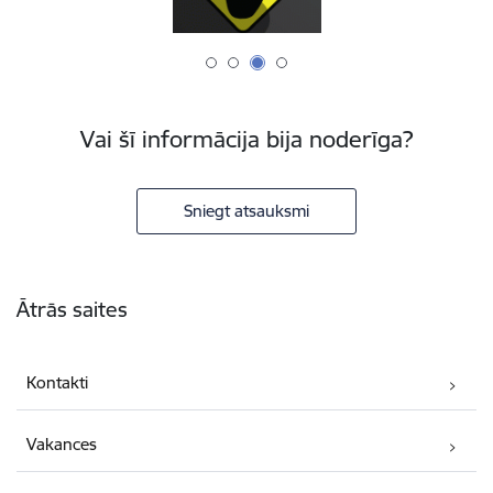
Vai šī informācija bija noderīga?
Sniegt atsauksmi
Kājene
Ātrās saites
Kontakti
Vakances