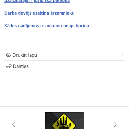
Uzaicinātājs ir juridiskā persona
Darba devējs uzaicina ārzemnieku
Kādos gadījumos izsaukumu neapstiprina
Drukāt lapu
Dalīties