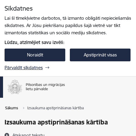
Pāriet uz lapas saturu
Sīkdatnes
Spied
lai meklētu
Enter
Lai šī tīmekļvietne darbotos, tā izmanto obligāti nepieciešamās
sīkdatnes. Ar Jūsu piekrišanu papildus šajā vietnē var tikt
izmantotas statistikas un sociālo mediju sīkdatnes.
Lūdzu, atzīmējiet savu izvēli:
Noraidīt
Apstiprināt visas
Pārvaldīt sīkdatnes
Sākums
Izsaukuma apstiprināšanas kārtība
Izsaukuma apstiprināšanas kārtība
Atskaņot tekstu