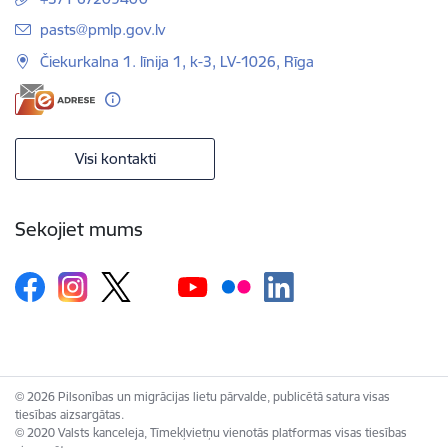
E-pasts:
pasts@pmlp.gov.lv
Čiekurkalna 1. līnija 1, k-3, LV-1026, Rīga
Visi kontakti
Sekojiet mums
© 2026 Pilsonības un migrācijas lietu pārvalde, publicētā satura visas
tiesības aizsargātas.
© 2020 Valsts kanceleja, Tīmekļvietņu vienotās platformas visas tiesības