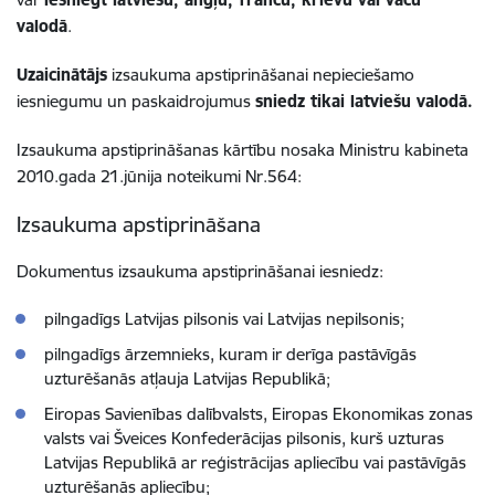
valodā
.
Uzaicinātājs
izsaukuma apstiprināšanai nepieciešamo
iesniegumu un paskaidrojumus
sniedz tikai latviešu valodā.
Izsaukuma apstiprināšanas kārtību nosaka Ministru kabineta
2010.gada 21.jūnija noteikumi Nr.564:
Izsaukuma apstiprināšana
Dokumentus izsaukuma apstiprināšanai iesniedz:
pilngadīgs Latvijas pilsonis vai Latvijas nepilsonis;
pilngadīgs ārzemnieks, kuram ir derīga pastāvīgās
uzturēšanās atļauja Latvijas Republikā;
Eiropas Savienības dalībvalsts, Eiropas Ekonomikas zonas
valsts vai Šveices Konfederācijas pilsonis, kurš uzturas
Latvijas Republikā ar reģistrācijas apliecību vai pastāvīgās
uzturēšanās apliecību;