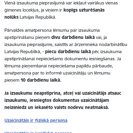
Vienā izsaukuma pieprasījumā var iekļaut vairākus vienas
ģimenes locekļus, ja viņiem ir
kopīgs uzturēšanās
nolūks
Latvijas Republikā.
Pārvaldes amatpersona lēmumu par izsaukuma
apstiprināšanu pieņem
divu darbdienu laikā
vai, ja
izsaukuma pieprasījums, saistīts ar ārzemnieka nodarbinātību
Latvijas Republikā, -
piecu darbdienu laikā
pēc izsaukuma
apstiprināšanai nepieciešamo dokumentu iesniegšanas. Ja
lēmuma pieņemšanai nepieciešama papildu pārbaude,
amatpersona par to informē uzaicinātāju un lēmumu
pieņem
10 darbdienu laikā.
Ja izsaukumu neapstiprina, atceļ vai uzaicinātājs atsauc
izsaukumu, iesniegtos dokumentus uzaicinātājam
neizsniedz un iekasēto valsts nodevu neatmaksā.
Uzaicinātājs ir fiziskā persona