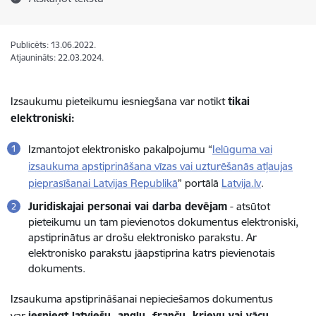
Publicēts: 13.06.2022.
Atjaunināts: 22.03.2024.
Izsaukumu pieteikumu iesniegšana var notikt
tikai
elektroniski:
Izmantojot elektronisko pakalpojumu “
Ielūguma vai
izsaukuma apstiprināšana vīzas vai uzturēšanās atļaujas
pieprasīšanai Latvijas Republikā
” portālā
Latvija.lv
.
Juridiskajai personai vai darba devējam
- atsūtot
pieteikumu un tam pievienotos dokumentus elektroniski,
apstiprinātus ar drošu elektronisko parakstu. Ar
elektronisko parakstu jāapstiprina katrs pievienotais
dokuments.
Izsaukuma apstiprināšanai nepieciešamos dokumentus
var
iesniegt latviešu, angļu, franču, krievu vai vācu