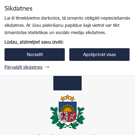
Pāriet uz lapas saturu
Sīkdatnes
Spied
lai meklētu
Enter
Lai šī tīmekļvietne darbotos, tā izmanto obligāti nepieciešamās
sīkdatnes. Ar Jūsu piekrišanu papildus šajā vietnē var tikt
izmantotas statistikas un sociālo mediju sīkdatnes.
Lūdzu, atzīmējiet savu izvēli:
Noraidīt
Apstiprināt visas
Pārvaldīt sīkdatnes
Pilsonības un migrācijas lietu pārvalde