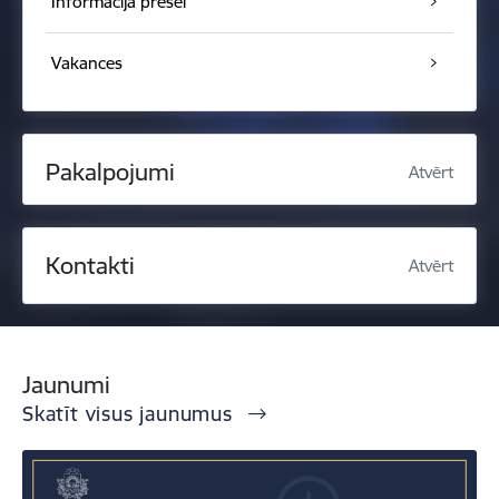
Informācija presei
Vakances
Pakalpojumi
Atvērt
Kontakti
Atvērt
Jaunumi
Skatīt visus jaunumus