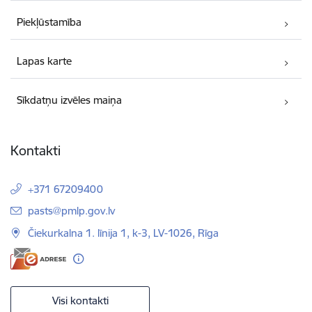
Piekļūstamība
Lapas karte
Sīkdatņu izvēles maiņa
Kontakti
+371 67209400
E-pasts:
pasts@pmlp.gov.lv
Čiekurkalna 1. līnija 1, k-3, LV-1026, Rīga
Visi kontakti