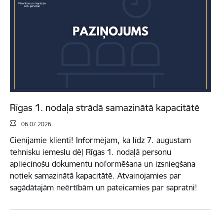
Rīgas 1. nodaļa strādā samazinātā kapacitātē
06.07.2026.
Cienījamie klienti! Informējam, ka līdz 7. augustam
tehnisku iemeslu dēļ Rīgas 1. nodaļā personu
apliecinošu dokumentu noformēšana un izsniegšana
notiek samazinātā kapacitātē. Atvainojamies par
sagādātajām neērtībām un pateicamies par sapratni!