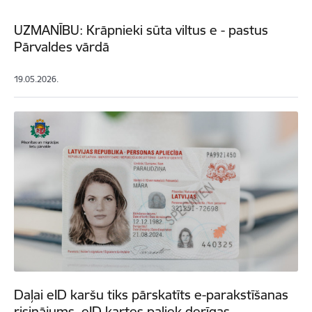
UZMANĪBU: Krāpnieki sūta viltus e - pastus
Pārvaldes vārdā
19.05.2026.
Daļai eID karšu tiks pārskatīts e-parakstīšanas
risinājums, eID kartes paliek derīgas