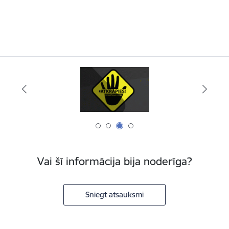
Vai šī informācija bija noderīga?
Sniegt atsauksmi
Kājene