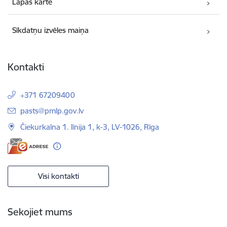
Lapas karte
Sīkdatņu izvēles maiņa
Kontakti
+371 67209400
E-pasts:
pasts@pmlp.gov.lv
Čiekurkalna 1. līnija 1, k-3, LV-1026, Rīga
Visi kontakti
Sekojiet mums