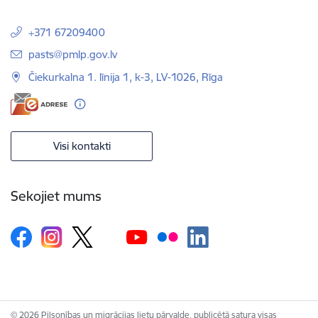
+371 67209400
E-pasts:
pasts@pmlp.gov.lv
Čiekurkalna 1. līnija 1, k-3, LV-1026, Rīga
Visi kontakti
Sekojiet mums
© 2026 Pilsonības un migrācijas lietu pārvalde, publicētā satura visas