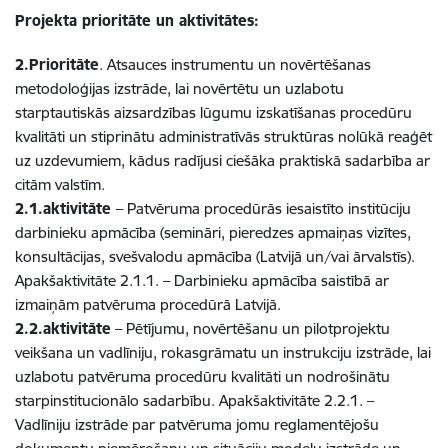
Projekta prioritāte un aktivitātes:
2.Prioritāte
. Atsauces instrumentu un novērtēšanas
metodoloģijas izstrāde, lai novērtētu un uzlabotu
starptautiskās aizsardzības lūgumu izskatīšanas procedūru
kvalitāti un stiprinātu administratīvās struktūras nolūkā reaģēt
uz uzdevumiem, kādus radījusi ciešāka praktiskā sadarbība ar
citām valstīm.
2.1.aktivitāte
– Patvēruma procedūrās iesaistīto institūciju
darbinieku apmācība (semināri, pieredzes apmaiņas vizītes,
konsultācijas, svešvalodu apmācība (Latvijā un/vai ārvalstīs).
Apakšaktivitāte 2.1.1. – Darbinieku apmācība saistībā ar
izmaiņām patvēruma procedūrā Latvijā.
2.2.aktivitāte
– Pētījumu, novērtēšanu un pilotprojektu
veikšana un vadlīniju, rokasgrāmatu un instrukciju izstrāde, lai
uzlabotu patvēruma procedūru kvalitāti un nodrošinātu
starpinstitucionālo sadarbību. Apakšaktivitāte 2.2.1. –
Vadlīniju izstrāde par patvēruma jomu reglamentējošu