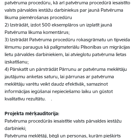
patvēruma procedūru, kā arī patvēruma procedūrā iesaistīto
valsts pārvaldes iestāžu darbiniekus par jaunā Patvēruma
likuma piemērošanas procedūru
2) Izstrādāt, izdot 500 eksemplāros un izplatīt jaunā
Patvēruma likuma komentārus;
3) Izstrādāt Patvēruma procedūru rokasgrāmatu un tipveida
lēmumu paraugus kā palīgmateriālu Pilsonības un migrācijas
lietu pārvaldes darbiniekiem, lai atvieglotu patvēruma lietas
izskatīšanu;
4) Pārskatīt un pārstrādāt Pārrunu ar patvēruma meklētāju
jautājumu anketas saturu, lai pārrunas ar patvēruma
meklētāju varētu veikt daudz efektīvāk, samazinot
informācijas iegūšanai nepieciešamo laiku un gūstot
kvalitatīvu rezultātu. .
Projekta mērķauditorija:
Patvēruma procedūrās iesaistītie valsts pārvaldes iestāžu
darbinieki;
Patvēruma meklētāji, bēgļi un personas, kurām piešķirts