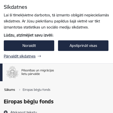
Pāriet uz lapas saturu
Sīkdatnes
Spied
lai meklētu
Enter
Lai šī tīmekļvietne darbotos, tā izmanto obligāti nepieciešamās
sīkdatnes. Ar Jūsu piekrišanu papildus šajā vietnē var tikt
izmantotas statistikas un sociālo mediju sīkdatnes.
Lūdzu, atzīmējiet savu izvēli:
Noraidīt
Apstiprināt visas
Pārvaldīt sīkdatnes
Sākums
Eiropas bēgļu fonds
Eiropas bēgļu fonds
Atskaņot tekstu