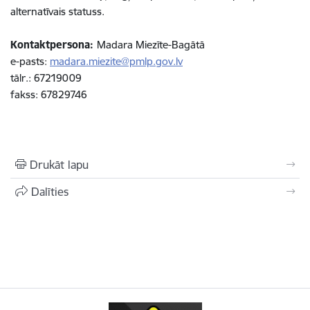
alternatīvais statuss.
Kontaktpersona:
Madara Miezīte-Bagātā
e-pasts:
madara.miezite@pmlp.gov.lv
tālr.: 67219009
fakss: 67829746
Drukāt lapu
Dalīties