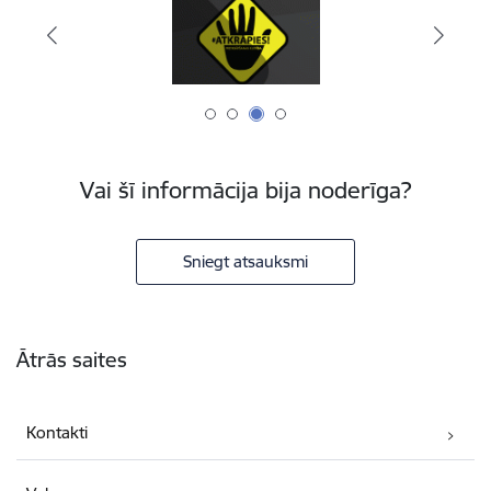
Vai šī informācija bija noderīga?
Sniegt atsauksmi
Kājene
Ātrās saites
Kontakti