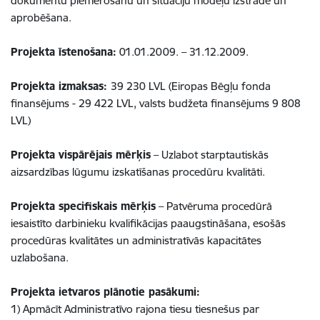
dokumentu piemērošanu un situāciju modeļu izstrāde un
aprobēšana.
Projekta īstenošana:
01.01.2009. – 31.12.2009.
Projekta izmaksas:
39 230 LVL (Eiropas Bēgļu fonda
finansējums - 29 422 LVL, valsts budžeta finansējums 9 808
LVL)
Projekta vispārējais mērķis
– Uzlabot starptautiskās
aizsardzības lūgumu izskatīšanas procedūru kvalitāti.
Projekta specifiskais mērķis
– Patvēruma procedūrā
iesaistīto darbinieku kvalifikācijas paaugstināšana, esošās
procedūras kvalitātes un administratīvās kapacitātes
uzlabošana.
Projekta ietvaros plānotie pasākumi:
1) Apmācīt Administratīvo rajona tiesu tiesnešus par