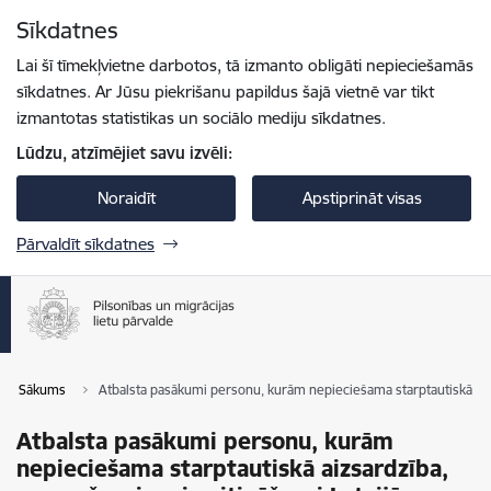
Pāriet uz lapas saturu
Sīkdatnes
Spied
lai meklētu
Enter
Lai šī tīmekļvietne darbotos, tā izmanto obligāti nepieciešamās
sīkdatnes. Ar Jūsu piekrišanu papildus šajā vietnē var tikt
izmantotas statistikas un sociālo mediju sīkdatnes.
Lūdzu, atzīmējiet savu izvēli:
Noraidīt
Apstiprināt visas
Pārvaldīt sīkdatnes
Sākums
Atbalsta pasākumi personu, kurām nepieciešama starptautiskā aiz
Atbalsta pasākumi personu, kurām
nepieciešama starptautiskā aizsardzība,