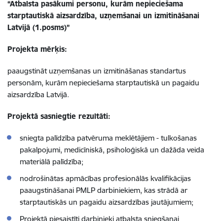
“Atbalsta pasākumi personu, kurām nepieciešama
starptautiskā aizsardzība, uzņemšanai un izmitināšanai
Latvijā (1.posms)”
Projekta mērķis:
paaugstināt uzņemšanas un izmitināšanas standartus
personām, kurām nepieciešama starptautiskā un pagaidu
aizsardzība Latvijā.
Projektā sasniegtie
rezultāti:
sniegta palīdzība patvēruma meklētājiem - tulkošanas
pakalpojumi, medicīniskā, psiholoģiskā un dažāda veida
materiālā palīdzība;
nodrošinātas apmācības profesionālās kvalifikācijas
paaugstināšanai PMLP darbiniekiem, kas strādā ar
starptautiskās un pagaidu aizsardzības jautājumiem;
Projektā piesaistīti darbinieki atbalsta sniegšanai