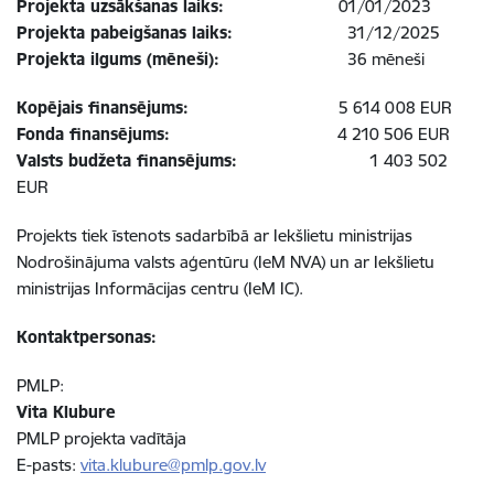
Projekta uzsākšanas laiks:
01/01/2023
Projekta pabeigšanas laiks:
31/12/2025
Projekta ilgums (mēneši):
36 mēneši
Kopējais finansējums:
5 614 008 EUR
Fonda finansējums:
4 210 506 EUR
Valsts budžeta finansējums:
1 403 502
EUR
Projekts tiek īstenots sadarbībā ar Iekšlietu ministrijas
Nodrošinājuma valsts aģentūru (IeM NVA) un
ar Iekšlietu
ministrijas Informācijas centru (IeM IC).
Kontaktpersonas:
PMLP:
Vita Klubure
PMLP projekta vadītāja
E-pasts:
vita.klubure@pmlp.gov.lv