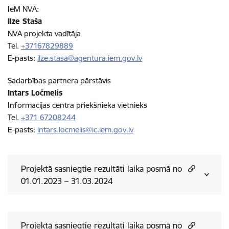
IeM NVA:
Ilze Staša
NVA projekta vadītāja
Tel.
+37167829889
E-pasts:
ilze.stasa@agentura.iem.gov.lv
Sadarbības partnera pārstāvis
Intars Ločmelis
Informācijas centra priekšnieka vietnieks
Tel.
+371 67208244
E-pasts:
intars.locmelis@ic.iem.gov.lv
Projektā sasniegtie rezultāti laika posmā no
01.01.2023 – 31.03.2024
Projektā sasniegtie rezultāti laika posmā no