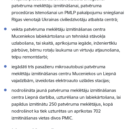
patvēruma meklētāju izmitināšanai, patvēruma
procedūras īstenošanai un PMLP pakalpojumu sniegšanai
Rīgas vienotajā Ukrainas civiliedzīvotāju atbalsta centrā;
veikta patvēruma meklētāju izmitināšanas centra
Muceniekos labiekārtošana un tehniskā stāvokļa
uzlabošana, tai skaitā, aprīkojuma iegāde, inženiertīklu
pārbūve, bērnu rotaļu laukuma un virtuvju atjaunošana,
telpu remontdarbi;
iegādāti trīs pasažieru mikroautobusi patvēruma
meklētāju izmitināšanas centru Muceniekos un Liepnā
vajadzībām, izveidotas elektroauto uzlādes stacijas;
nodrošināta jaunā patvēruma meklētāju izmitināšanas
centra Liepnā darbība, uzturēšana un labiekārtošana, lai
papildus izmitinātu 250 patvēruma meklētājus, kopā
nodrošinot ka tiek uzturētas un aprīkotas 702
izmitināšanas vietas divos PMIC.