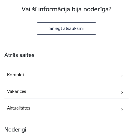
Vai šī informācija bija noderīga?
Sniegt atsauksmi
Kājene
Ātrās saites
Kontakti
Vakances
Aktualitātes
Noderīgi