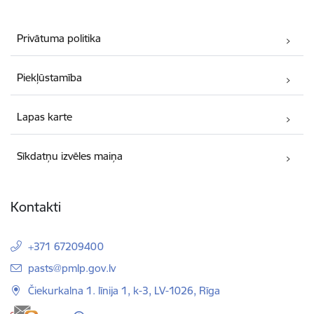
Privātuma politika
Piekļūstamība
Lapas karte
Sīkdatņu izvēles maiņa
Kontakti
+371 67209400
E-pasts:
pasts@pmlp.gov.lv
Čiekurkalna 1. līnija 1, k-3, LV-1026, Rīga