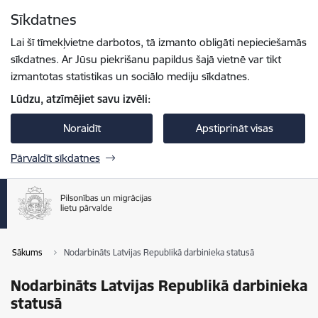
Pāriet uz lapas saturu
Sīkdatnes
Spied
lai meklētu
Enter
Lai šī tīmekļvietne darbotos, tā izmanto obligāti nepieciešamās
sīkdatnes. Ar Jūsu piekrišanu papildus šajā vietnē var tikt
izmantotas statistikas un sociālo mediju sīkdatnes.
Lūdzu, atzīmējiet savu izvēli:
Noraidīt
Apstiprināt visas
Pārvaldīt sīkdatnes
Sākums
Nodarbināts Latvijas Republikā darbinieka statusā
Nodarbināts Latvijas Republikā darbinieka
statusā