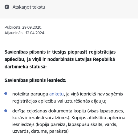
Atskaņot tekstu
Publicēts: 29.09.2020.
Atjaunināts: 12.04.2024.
Savienības pilsonis ir tiesīgs pieprasīt reģistrācijas
apliecību, ja viņš ir nodarbināts Latvijas Republikā
darbinieka statusā:
Savienības pilsonis iesniedz:
noteikta parauga
anketu
, ja viņš iepriekš nav saņēmis
reģistrācijas apliecību vai uzturēšanās atļauju;
derīga ceļošanas dokumenta kopiju (visas lapaspuses,
kurās ir ieraksti vai atzīmes). Kopijas atbilstību apliecina
iesniedzējs (kopija pareiza, lapaspušu skaits, vārds,
uzvārds, datums, paraksts);