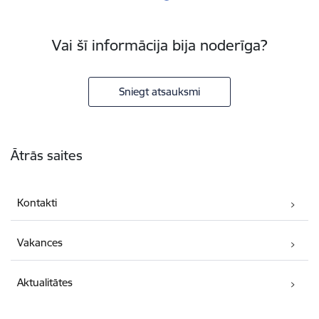
Vai šī informācija bija noderīga?
Sniegt atsauksmi
Kājene
Ātrās saites
Kontakti
Vakances
Aktualitātes