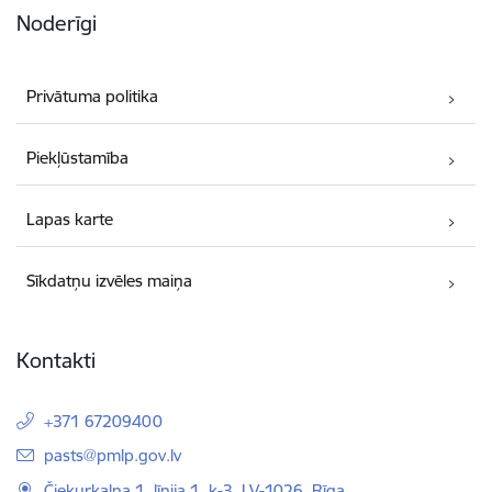
Noderīgi
Privātuma politika
Piekļūstamība
Lapas karte
Sīkdatņu izvēles maiņa
Kontakti
+371 67209400
E-pasts:
pasts@pmlp.gov.lv
Čiekurkalna 1. līnija 1, k-3, LV-1026, Rīga