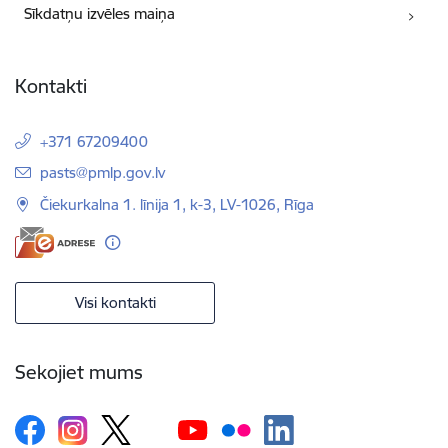
Sīkdatņu izvēles maiņa
Kontakti
+371 67209400
E-pasts:
pasts@pmlp.gov.lv
Čiekurkalna 1. līnija 1, k-3, LV-1026, Rīga
Visi kontakti
Sekojiet mums