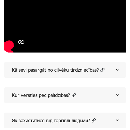
Kā sevi pasargāt no cilvēku tirdzniecības?
Kur vērsties pēc palīdzības?
Як захиститися від торгівлі людьми?