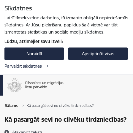
Pāriet uz lapas saturu
Sīkdatnes
Spied
lai meklētu
Enter
Lai šī tīmekļvietne darbotos, tā izmanto obligāti nepieciešamās
sīkdatnes. Ar Jūsu piekrišanu papildus šajā vietnē var tikt
izmantotas statistikas un sociālo mediju sīkdatnes.
Lūdzu, atzīmējiet savu izvēli:
Noraidīt
Apstiprināt visas
Pārvaldīt sīkdatnes
Sākums
Kā pasargāt sevi no cilvēku tirdzniecības?
Kā pasargāt sevi no cilvēku tirdzniecības?
Atskaņot tekstu