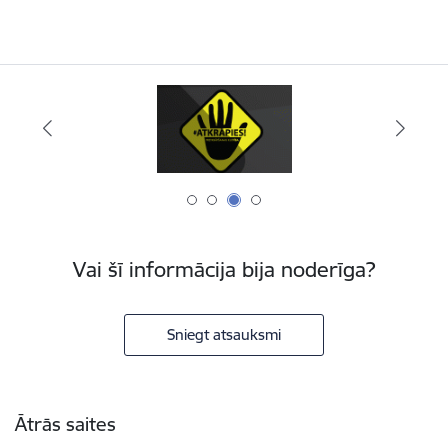
Vai šī informācija bija noderīga?
Sniegt atsauksmi
Kājene
Ātrās saites