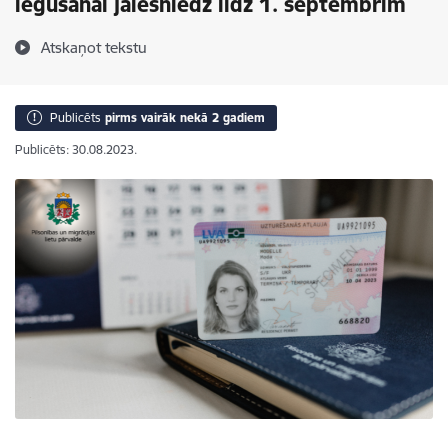
iegūšanai jāiesniedz līdz 1. septembrim
Atskaņot tekstu
Publicēts
pirms vairāk nekā 2 gadiem
Publicēts: 30.08.2023.