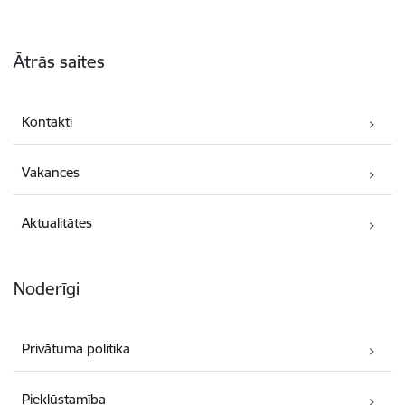
Kājene
Ātrās saites
Kontakti
Vakances
Aktualitātes
Noderīgi
Privātuma politika
Piekļūstamība