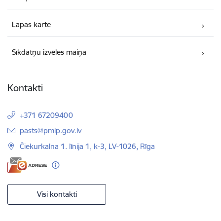
Lapas karte
Sīkdatņu izvēles maiņa
Kontakti
+371 67209400
E-pasts:
pasts@pmlp.gov.lv
Čiekurkalna 1. līnija 1, k-3, LV-1026, Rīga
Visi kontakti