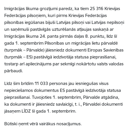
Imigrācijas likuma grozījumi paredz, ka tiem 25 316 Krievijas
Federācijas pilsoņiem, kuri pirms Krievijas Federācijas
pilsonības iegūšanas bijuši Latvijas pilsoņi vai Latvijas nepilsoņi
un saņēmuši pastāvīgās uzturēšanās atļaujas saskaņā ar
Imigrācijas likuma 24. panta pirmās daļas 8. punktu, līdz šī
gada 1. septembrim Pilsonības un migrācijas lietu pārvaldē
(turpmāk – Pārvalde) jāiesniedz dokumenti Eiropas Savienības
(turpmāk – ES) pastāvīgā iedzīvotāja statusa pieprasīšanai,
tostarp arī apliecinājums par sekmīgi nokārtotu valsts valodas
pārbaudi.
Līdz šim brīdim 11 033 personas jau iesniegušas visus
nepieciešamos dokumentus ES pastāvīgā iedzīvotāja statusa
pieprasīšanai. Tuvojoties 1. septembrim, Pārvalde atgādina,
ka dokumenti ir jāiesniedz savlaicīgi, t. i., Pārvaldei dokumenti
jāsaņem LĪDZ šī gada 1. septembrim.
Būtiski ņemt vērā vairākus nosacījumus.