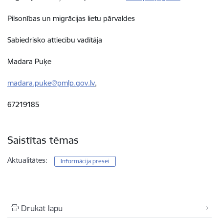
Pilsonības un migrācijas lietu pārvaldes
Sabiedrisko attiecību vadītāja
Madara Puķe
madara.puke@pmlp.gov.lv
,
67219185
Saistītas tēmas
Aktualitātes:
Informācija presei
Drukāt lapu