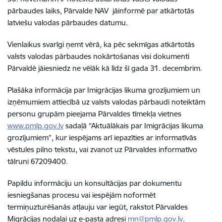
pārbaudes laiks, Pārvalde NAV jāinformē par atkārtotās
latviešu valodas pārbaudes datumu.
Vienlaikus svarīgi ņemt vērā, ka pēc sekmīgas atkārtotās
valsts valodas pārbaudes nokārtošanas visi dokumenti
Pārvaldē jāiesniedz ne vēlāk kā līdz šī gada 31. decembrim.
Plašāka informācija par Imigrācijas likuma grozījumiem un
izņēmumiem attiecībā uz valsts valodas pārbaudi noteiktām
personu grupām pieejama Pārvaldes tīmekļa vietnes
www.pmlp.gov.lv
sadaļā “Aktuālākais par Imigrācijas likuma
grozījumiem”, kur iespējams arī iepazīties ar informatīvās
vēstules pilno tekstu, vai zvanot uz Pārvaldes informatīvo
tālruni 67209400.
Papildu informāciju un konsultācijas par dokumentu
iesniegšanas procesu vai iespējām noformēt
termiņuzturēšanās atļauju var iegūt, rakstot Pārvaldes
Migrācijas nodaļai uz e-pasta adresi
mn@pmlp.gov.lv
.