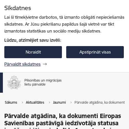
Pāriet uz lapas saturu
Sīkdatnes
Spied
lai meklētu
Enter
Lai šī tīmekļvietne darbotos, tā izmanto obligāti nepieciešamās
sīkdatnes. Ar Jūsu piekrišanu papildus šajā vietnē var tikt
izmantotas statistikas un sociālo mediju sīkdatnes.
Lūdzu, atzīmējiet savu izvēli:
Noraidīt
Apstiprināt visas
Pārvaldīt sīkdatnes
Sākums
Aktualitātes
Jaunumi
Pārvalde atgādina, ka dokumenti Ei
Pārvalde atgādina, ka dokumenti Eiropas
Savienības pastāvīgā iedzīvotāja statusa