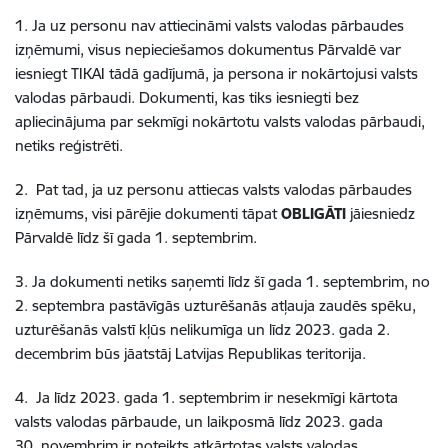
1. Ja uz personu nav attiecināmi valsts valodas pārbaudes
izņēmumi, visus nepieciešamos dokumentus Pārvaldē var
iesniegt TIKAI tādā gadījumā, ja persona ir nokārtojusi valsts
valodas pārbaudi. Dokumenti, kas tiks iesniegti bez
apliecinājuma par sekmīgi nokārtotu valsts valodas pārbaudi,
netiks reģistrēti.
2. Pat tad, ja uz personu attiecas valsts valodas pārbaudes
izņēmums, visi pārējie dokumenti tāpat
OBLIGĀTI
jāiesniedz
Pārvaldē līdz šī gada 1. septembrim.
3. Ja dokumenti netiks saņemti līdz šī gada 1. septembrim, no
2. septembra pastāvīgās uzturēšanās atļauja zaudēs spēku,
uzturēšanās valstī kļūs nelikumīga un līdz 2023. gada 2.
decembrim būs jāatstāj Latvijas Republikas teritorija.
4. Ja līdz 2023. gada 1. septembrim ir nesekmīgi kārtota
valsts valodas pārbaude, un laikposmā līdz 2023. gada
30. novembrim ir noteikts atkārtotas valsts valodas