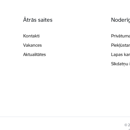
Kājene
Ātrās saites
Noderīg
Kontakti
Privātuma
Vakances
Piekļūsta
Aktualitātes
Lapas kar
Sīkdatņu 
© 2