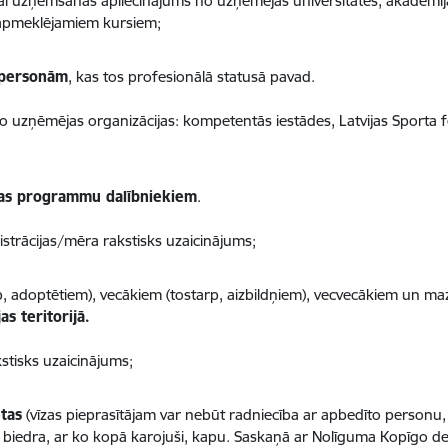
vai uzņemšanas apliecinājums no uzņēmējas universitātes, akadēmijas,
 apmeklējamiem kursiem;
 personām
, kas tos profesionālā statusā pavad.
no uzņēmējas organizācijas: kompetentās iestādes, Latvijas Sporta fe
iņas programmu dalībniekiem
.
nistrācijas/mēra rakstisks uzaicinājums;
rp, adoptētiem), vecākiem (tostarp, aizbildņiem), vecvecākiem un m
as teritorijā.
stisks uzaicinājums;
tas
(vīzas pieprasītājam var nebūt radniecība ar apbedīto person
biedra, ar ko kopā karojuši, kapu. Saskaņā ar Nolīguma Kopīgo dekla