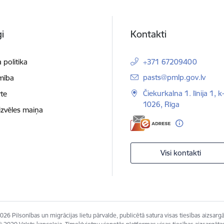
i
Kontakti
 politika
+371 67209400
E-pasts:
pasts@pmlp.gov.lv
mība
Čiekurkalna 1. līnija 1, k
te
1026, Rīga
izvēles maiņa
Visi kontakti
026 Pilsonības un migrācijas lietu pārvalde, publicētā satura visas tiesības aizsargā