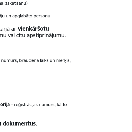
a izskatīšanu)
tāju un apglabāto personu.
kaņā ar
vienkāršotu
u vai citu apstiprinājumu.
numurs, brauciena laiks un mērķis,
orijā
– reģistrācijas numurs, kā to
du dokumentus
.