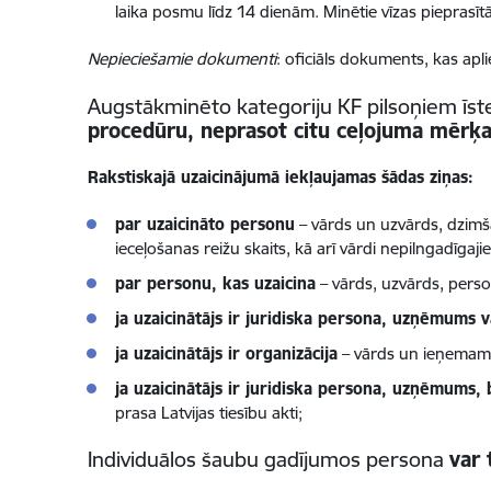
laika posmu līdz 14 dienām. Minētie vīzas pieprasīt
Nepieciešamie dokumenti
: oficiāls dokuments, kas apl
Augstākminēto kategoriju KF pilsoņiem īste
procedūru, neprasot citu ceļojuma mēr
Rakstiskajā uzaicinājumā iekļaujamas šādas ziņas:
par uzaicināto personu
– vārds un uzvārds, dzimš
ieceļošanas reižu skaits, kā arī vārdi nepilngadīga
par personu, kas uzaicina
– vārds, uzvārds, perso
ja uzaicinātājs ir juridiska persona, uzņēmums v
ja uzaicinātājs ir organizācija
– vārds un ieņemama
ja uzaicinātājs ir juridiska persona, uzņēmums, bi
prasa Latvijas tiesību akti;
Individuālos šaubu gadījumos persona
var 