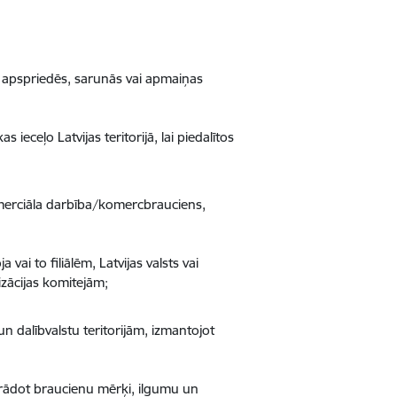
s, apspriedēs, sarunās vai apmaiņas
 ieceļo Latvijas teritorijā, lai piedalītos
omerciāla darbība/komercbrauciens,
ai to filiālēm, Latvijas valsts vai
izācijas komitejām;
 dalībvalstu teritorijām, izmantojot
orādot braucienu mērķi, ilgumu un