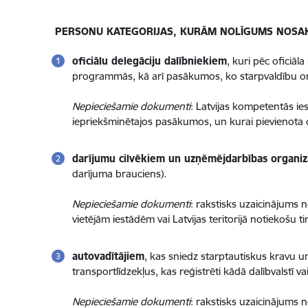
PERSONU KATEGORIJAS, KURĀM NOLĪGUMS NOSA
oficiālu delegāciju dalībniekiem
, kuri pēc oficiāl
programmās, kā arī pasākumos, ko starpvaldību organ
Nepieciešamie dokumenti
: Latvijas kompetentās iest
iepriekšminētajos pasākumos, un kurai pievienota o
darījumu cilvēkiem un uzņēmējdarbības organizā
darījuma brauciens).
Nepieciešamie dokumenti
: rakstisks uzaicinājums n
vietējām iestādēm vai Latvijas teritorijā notiekošu
autovadītājiem
, kas sniedz starptautiskus kravu u
transportlīdzekļus, kas reģistrēti kādā dalībvalstī vai
Nepieciešamie dokumenti
: rakstisks uzaicinājums 