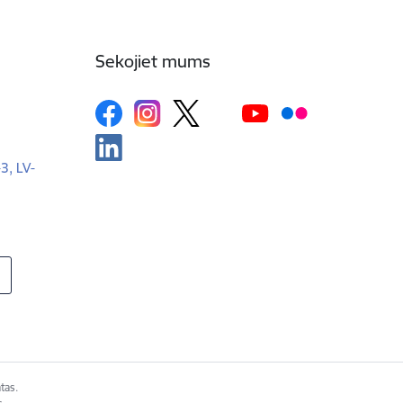
Sekojiet mums
-3, LV-
tas.