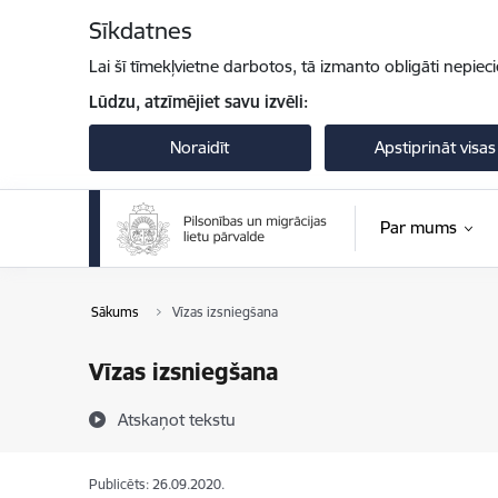
Pāriet uz lapas saturu
Sīkdatnes
Lai šī tīmekļvietne darbotos, tā izmanto obligāti nepiec
Lūdzu, atzīmējiet savu izvēli:
Noraidīt
Apstiprināt visas
Par mums
Sākums
Vīzas izsniegšana
Vīzas izsniegšana
Atskaņot tekstu
Publicēts: 26.09.2020.