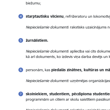
biežumu;
starptautisku vilcienu
, refrižeratoru un lokomotīvj
Nepieciešamie dokumenti
: rakstisks uzaicinājums
žurnālistiem.
Nepieciešamie dokumenti
: apliecība vai cits dokum
kā arī dokuments, ko izdevis viņa darba devējs un ka
personām, kas
piedalās zinātnes, kultūras un m
Nepieciešamie dokumenti:
uzņēmējas organizācijas 
skolniekiem, studentiem, pēcdiploma student
programmām un citiem ar skolu saistītiem pasāku