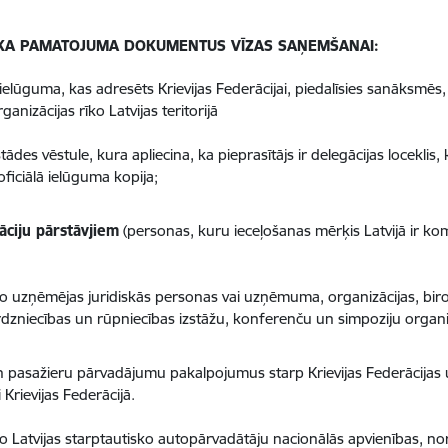
KA PAMATOJUMA DOKUMENTUS VĪZAS SAŅEMŠANAI:
a ielūguma, kas adresēts Krievijas Federācijai, piedalīsies sanāksmē
izācijas rīko Latvijas teritorijā
ādes vēstule, kura apliecina, ka pieprasītājs ir delegācijas loceklis, kas
ficiālā ielūguma kopija;
ciju pārstāvjiem
(personas, kuru ieceļošanas mērķis Latvijā ir k
o uzņēmējas juridiskās personas vai uzņēmuma, organizācijas, biroja v
 tirdzniecības un rūpniecības izstāžu, konferenču un simpoziju organ
n pasažieru pārvadājumu pakalpojumus starp Krievijas Federācijas un
 Krievijas Federācijā.
no Latvijas starptautisko autopārvadātāju nacionālās apvienības, n