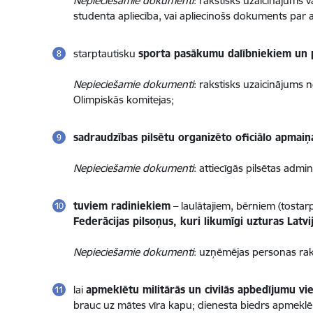
Nepieciešamie dokumenti
: rakstisks uzaicinājums 
studenta apliecība, vai apliecinošs dokuments par
starptautisku
sporta pasākumu dalībniekiem un
Nepieciešamie dokumenti
: rakstisks uzaicinājums 
Olimpiskās komitejas;
sadraudzības pilsētu organizēto oficiālo apma
Nepieciešamie dokumenti
: attiecīgās pilsētas admi
tuviem radiniekiem
– laulātajiem, bērniem (tosta
Federācijas pilsoņus, kuri likumīgi uzturas Latvij
Nepieciešamie dokumenti
: uzņēmējas personas rak
lai
apmeklētu militārās un civilās apbedījumu vie
brauc uz mātes vīra kapu; dienesta biedrs apmeklē 