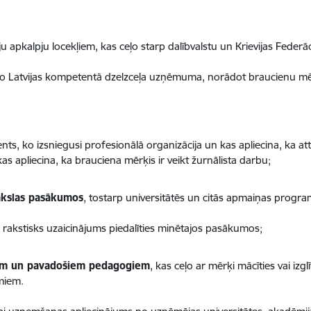
u apkalpju locekļiem, kas ceļo starp dalībvalstu un Krievijas Federāci
 no Latvijas kompetentā dzelzceļa uzņēmuma, norādot braucienu mē
ents, ko izsniegusi profesionālā organizācija un kas apliecina, ka atti
s apliecina, ka brauciena mērķis ir veikt žurnālista darbu;
ākslas pasākumos
, tostarp universitātēs un citās apmaiņas progr
rakstisks uzaicinājums piedalīties minētajos pasākumos;
iem un pavadošiem pedagogiem
, kas ceļo ar mērķi mācīties vai izg
miem.