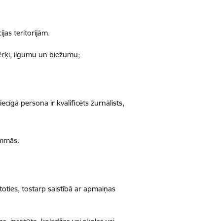
jas teritorijām.
rķi, ilgumu un biežumu;
ecīgā persona ir kvalificēts žurnālists,
ammās.
lītoties, tostarp saistībā ar apmaiņas