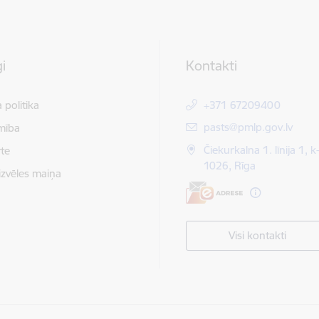
i
Kontakti
 politika
+371 67209400
E-pasts:
pasts@pmlp.gov.lv
mība
Čiekurkalna 1. līnija 1, k
te
1026, Rīga
izvēles maiņa
Visi kontakti