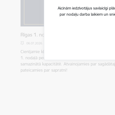
Aicinām iedzīvotājus savlaicīgi 
par nodaļu darba laikiem un sn
Rīgas 1. nodaļa strādā samazinātā kapacitā
06.07.2026.
Cienījamie klienti! Informējam, ka līdz 7. augusta
1. nodaļā personu apliecinošu dokumentu noformē
samazinātā kapacitātē. Atvainojamies par sagādāt
pateicamies par sapratni!