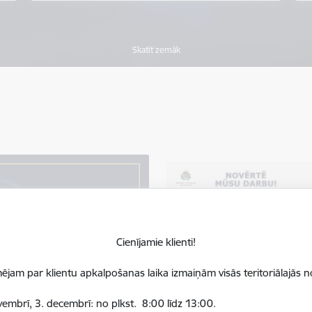
Skatīt zemāk
Cienījamie klienti!
ējam par klientu apkalpošanas laika izmaiņām visās teritoriālajās n
ovembrī, 3. decembrī:
no plkst. 8:00 līdz 13:00.