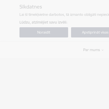
Pāriet uz lapas saturu
Sīkdatnes
Lai šī tīmekļvietne darbotos, tā izmanto obligāti nepiec
Lūdzu, atzīmējiet savu izvēli:
Noraidīt
Apstiprināt visas
Par mums
Pilsonības un migrācijas lietu pārvalde