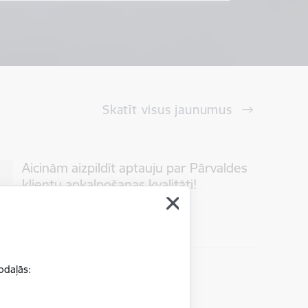
Skatīt visus jaunumus
Aicinām aizpildīt aptauju par Pārvaldes
klientu apkalpošanas kvalitāti!
01.07.2026.
Klientu apkalpošana nodaļā
odaļās:
09.06.2026.