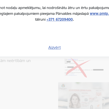
plānot nodaļu apmeklējumu, lai nodrošinātu ātru un ērtu pakalpoju
iegtajiem pakalpojumiem pieejama Pārvaldes mājaslapā
www.pmlp.
tālruni
+371 67209400
.
tē
Aizvērt
m tehnisku iemeslu dēļ Rīgas
šana un izsniegšana notiek
ajām neērtībām un