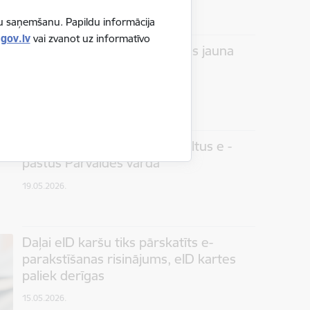
mu saņemšanu. Papildu informācija
gov.lv
vai zvanot uz informatīvo
No 25. jūnija Talsu nodaļai būs jauna
atrašanās vieta
02.06.2026.
UZMANĪBU: Krāpnieki sūta viltus e -
pastus Pārvaldes vārdā
19.05.2026.
Daļai eID karšu tiks pārskatīts e-
parakstīšanas risinājums, eID kartes
paliek derīgas
15.05.2026.