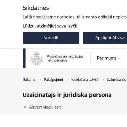
Pāriet uz lapas saturu
Sīkdatnes
Lai šī tīmekļvietne darbotos, tā izmanto obligāti nepiec
Lūdzu, atzīmējiet savu izvēli:
Noraidīt
Apstiprināt visas
Par mums
Sākums
Pakalpojumi
Ieceļošana Latvijā
Uzturēšanās 
Uzaicinātājs ir juridiskā persona
Aizvērt viegli lasīt