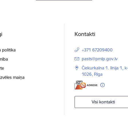
i
Kontakti
 politika
+371 67209400
E-pasts:
pasts@pmlp.gov.lv
mība
Čiekurkalna 1. līnija 1, k
te
1026, Rīga
izvēles maiņa
Visi kontakti