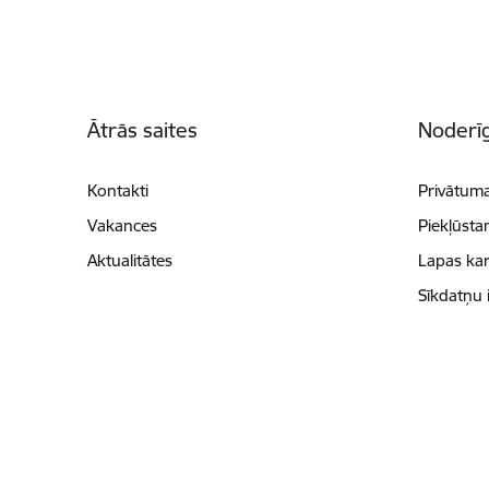
Kājene
Ātrās saites
Noderīg
Kontakti
Privātuma
Vakances
Piekļūsta
Aktualitātes
Lapas kar
Sīkdatņu 