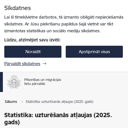
Pāriet uz lapas saturu
Sīkdatnes
Spied
lai meklētu
Enter
Lai šī tīmekļvietne darbotos, tā izmanto obligāti nepieciešamās
sīkdatnes. Ar Jūsu piekrišanu papildus šajā vietnē var tikt
izmantotas statistikas un sociālo mediju sīkdatnes.
Lūdzu, atzīmējiet savu izvēli:
Noraidīt
Apstiprināt visas
Pārvaldīt sīkdatnes
Sākums
Statistika: uzturēšanās atļaujas (2025. gads)
Statistika: uzturēšanās atļaujas (2025.
gads)