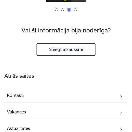
Vai šī informācija bija noderīga?
Sniegt atsauksmi
Kājene
Ātrās saites
Kontakti
Vakances
Aktualitātes