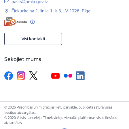
E-pasts:
pasts@pmlp.gov.lv
Čiekurkalna 1. līnija 1, k-3, LV-1026, Rīga
Visi kontakti
Sekojiet mums
© 2026 Pilsonības un migrācijas lietu pārvalde, publicētā satura visas
tiesības aizsargātas.
© 2020 Valsts kanceleja, Tīmekļvietņu vienotās platformas visas tiesības
aizsargātas.