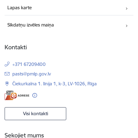
Lapas karte
Sīkdatņu izvēles maiņa
Kontakti
+371 67209400
E-pasts:
pasts@pmlp.gov.lv
Čiekurkalna 1. līnija 1, k-3, LV-1026, Rīga
Visi kontakti
Sekojiet mums