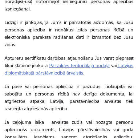
norādījis(-usi) noformējot iesniegumu personas apliecības
izsniegšanai.
Līdzīgi ir jārīkojas, ja Jums ir pamatotas aizdomas, ka Jūsu
personas apliecība ir nonākusi citas personas rīcībā un
elektroniskā paraksta radīšanas dati ir izmantoti bez Jūsu
ziņas.
Apturētu sertifikātu darbības atjaunošanu Jūs varat pieprasīt
tikai klātienē jebkurā
Pārvaldes teritoriālajā nodaļā
vai
Latvijas
diplomātiskajā pārstāvniecībā ārvalstīs
.
Ja pase vai personas apliecība ir pazudusi, nolaupīta vai
sabojāta un personas rīcībā nav derīga dokumenta, lai
atgrieztos atpakaļ Latvijā, pārstāvniecībā ārvalstīs tiek
izsniegta atgriešanās apliecība.
Ja ceļojuma laikā ārvalstīs zudis vai nozagts personu
apliecinošs dokuments, Latvijas pārstāvniecībās vai goda
konsulātos iespējams saņemt atgriešanās apliecību.