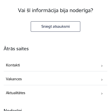
Vai šī informācija bija noderīga?
Sniegt atsauksmi
Kājene
Ātrās saites
Kontakti
Vakances
Aktualitātes
Noderīgi