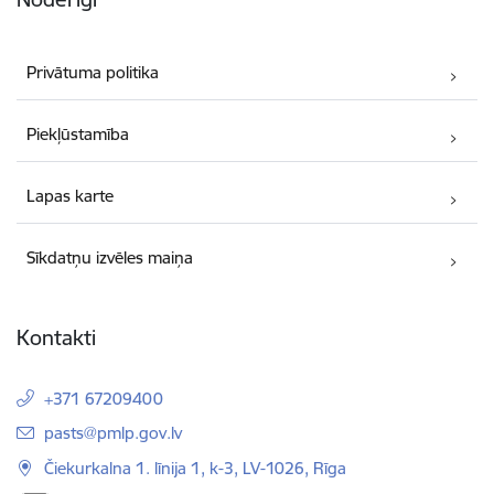
Privātuma politika
Piekļūstamība
Lapas karte
Sīkdatņu izvēles maiņa
Kontakti
+371 67209400
E-pasts:
pasts@pmlp.gov.lv
Čiekurkalna 1. līnija 1, k-3, LV-1026, Rīga