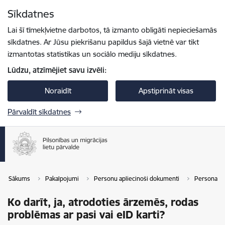
Pāriet uz lapas saturu
Sīkdatnes
Spied
lai meklētu
Enter
Lai šī tīmekļvietne darbotos, tā izmanto obligāti nepieciešamās
sīkdatnes. Ar Jūsu piekrišanu papildus šajā vietnē var tikt
izmantotas statistikas un sociālo mediju sīkdatnes.
Lūdzu, atzīmējiet savu izvēli:
Noraidīt
Apstiprināt visas
Pārvaldīt sīkdatnes
Sākums
Pakalpojumi
Personu apliecinoši dokumenti
Personas ap
Ko darīt, ja, atrodoties ārzemēs, rodas
problēmas ar pasi vai eID karti?