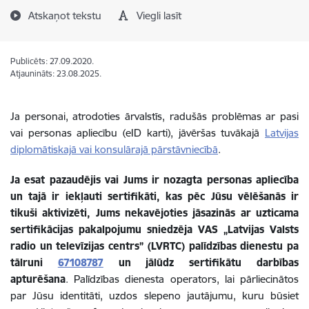
Atskaņot tekstu
Viegli lasīt
Publicēts: 27.09.2020.
Atjaunināts: 23.08.2025.
Ja personai, atrodoties ārvalstīs, radušās problēmas ar pasi
vai personas apliecību (eID karti), jāvēršas tuvākajā
Latvijas
diplomātiskajā vai konsulārajā pārstāvniecībā
.
Ja esat pazaudējis vai Jums ir nozagta personas apliecība
un tajā ir iekļauti sertifikāti, kas pēc Jūsu vēlēšanās ir
tikuši aktivizēti, Jums nekavējoties jāsazinās ar uzticama
sertifikācijas pakalpojumu sniedzēja VAS „Latvijas Valsts
radio un televīzijas centrs” (LVRTC) palīdzības dienestu pa
tālruni
67108787
un jālūdz sertifikātu darbības
apturēšana
. Palīdzības dienesta operators, lai pārliecinātos
par Jūsu identitāti, uzdos slepeno jautājumu, kuru būsiet