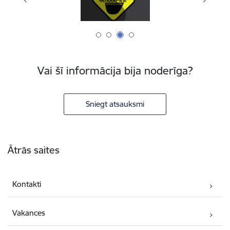
Vai šī informācija bija noderīga?
Sniegt atsauksmi
Kājene
Ātrās saites
Kontakti
Vakances