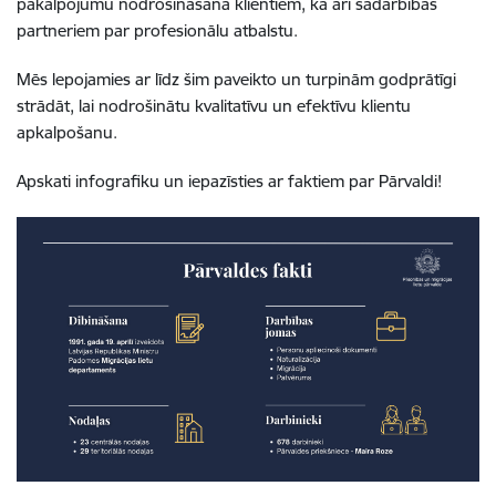
pakalpojumu nodrošināšanā klientiem, kā arī sadarbības
partneriem par profesionālu atbalstu.
Mēs lepojamies ar līdz šim paveikto un turpinām godprātīgi
strādāt, lai nodrošinātu kvalitatīvu un efektīvu klientu
apkalpošanu.
Apskati infografiku un iepazīsties ar faktiem par Pārvaldi!