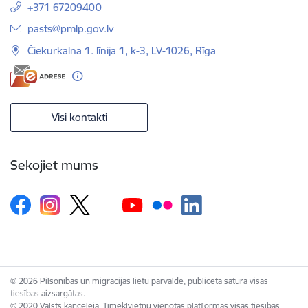
+371 67209400
E-pasts:
pasts@pmlp.gov.lv
Čiekurkalna 1. līnija 1, k-3, LV-1026, Rīga
Visi kontakti
Sekojiet mums
© 2026 Pilsonības un migrācijas lietu pārvalde, publicētā satura visas
tiesības aizsargātas.
© 2020 Valsts kanceleja, Tīmekļvietņu vienotās platformas visas tiesības