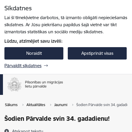
Pāriet uz lapas saturu
Sīkdatnes
Spied
lai meklētu
Enter
Lai šī tīmekļvietne darbotos, tā izmanto obligāti nepieciešamās
sīkdatnes. Ar Jūsu piekrišanu papildus šajā vietnē var tikt
izmantotas statistikas un sociālo mediju sīkdatnes.
Lūdzu, atzīmējiet savu izvēli:
Noraidīt
Apstiprināt visas
Pārvaldīt sīkdatnes
Sākums
Aktualitātes
Jaunumi
Šodien Pārvalde svin 34. gadadien
Šodien Pārvalde svin 34. gadadienu!
Atskaņot tekstu