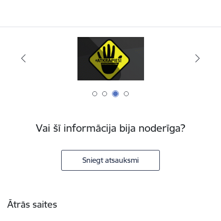
Vai šī informācija bija noderīga?
Sniegt atsauksmi
Kājene
Ātrās saites