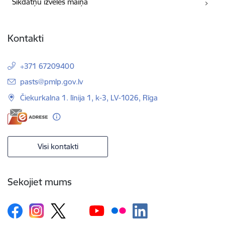
Sīkdatņu izvēles maiņa
Kontakti
+371 67209400
E-pasts:
pasts@pmlp.gov.lv
Čiekurkalna 1. līnija 1, k-3, LV-1026, Rīga
Visi kontakti
Sekojiet mums