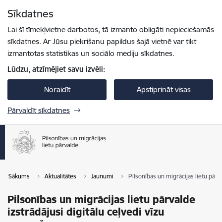
Pāriet uz lapas saturu
Sīkdatnes
Spied
lai meklētu
Enter
Lai šī tīmekļvietne darbotos, tā izmanto obligāti nepieciešamās
sīkdatnes. Ar Jūsu piekrišanu papildus šajā vietnē var tikt
izmantotas statistikas un sociālo mediju sīkdatnes.
Lūdzu, atzīmējiet savu izvēli:
Noraidīt
Apstiprināt visas
Pārvaldīt sīkdatnes
Sākums
Aktualitātes
Jaunumi
Pilsonības un migrācijas lietu pār
Pilsonības un migrācijas lietu pārvalde
izstrādājusi digitālu ceļvedi vīzu