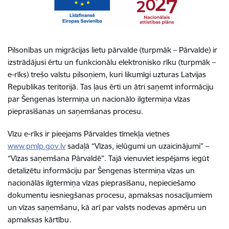
Pilsonības un migrācijas lietu pārvalde (turpmāk – Pārvalde) ir
izstrādājusi ērtu un funkcionālu elektronisko rīku (turpmāk –
e-rīks)
trešo valstu pilsoņiem, kuri likumīgi uzturas Latvijas
Republikas teritorijā. T
as ļaus ērti un ātri saņemt informāciju
par Šengenas īstermiņa un nacionālo ilgtermiņa vīzas
pieprasīšanas un saņemšanas procesu.
Vīzu e-rīks ir pieejams Pārvaldes tīmekļa vietnes
www.pmlp.gov.lv
sadaļā “Vīzas, ielūgumi un uzaicinājumi” –
“Vīzas saņemšana Pārvaldē”. Tajā vienuviet iespējams iegūt
detalizētu informāciju par Šengenas īstermiņa vīzas un
nacionālās ilgtermiņa vīzas pieprasīšanu, nepieciešamo
dokumentu iesniegšanas procesu, apmaksas nosacījumiem
un vīzas saņemšanu, kā arī par valsts nodevas apmēru un
apmaksas kārtību.