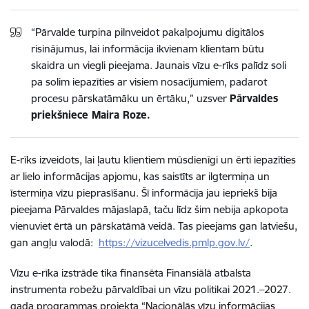
“Pārvalde turpina pilnveidot pakalpojumu digitālos
risinājumus, lai informācija ikvienam klientam būtu
skaidra un viegli pieejama. Jaunais vīzu e-rīks palīdz soli
pa solim iepazīties ar visiem nosacījumiem, padarot
procesu pārskatāmāku un ērtāku,” uzsver
Pārvaldes
priekšniece Maira Roze.
E-rīks izveidots, lai ļautu klientiem mūsdienīgi un ērti iepazīties
ar lielo informācijas apjomu, kas saistīts ar ilgtermiņa un
īstermiņa vīzu pieprasīšanu. Šī informācija jau iepriekš bija
pieejama Pārvaldes mājaslapā, taču līdz šim nebija apkopota
vienuviet ērtā un pārskatāmā veidā. Tas pieejams gan latviešu,
gan angļu valodā:
https://vizucelvedis.pmlp.gov.lv/
.
Vīzu e-rīka izstrāde tika finansēta Finansiālā atbalsta
instrumenta robežu pārvaldībai un vīzu politikai 2021.–2027.
gada programmas projekta “Nacionālās vīzu informācijas