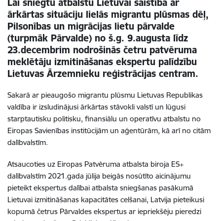
Lai sniegtu atbalstu Lietuvai saistībā ar
ārkārtas situāciju lielās migrantu plūsmas dēļ,
Pilsonības un migrācijas lietu pārvalde
(turpmāk Pārvalde) no š.g. 9.augusta līdz
23.decembrim nodrošinās četru patvēruma
meklētāju izmitināšanas ekspertu palīdzību
Lietuvas Ārzemnieku reģistrācijas centram.
Sakarā ar pieaugošo migrantu plūsmu Lietuvas Republikas
valdība ir izsludinājusi ārkārtas stāvokli valstī un lūgusi
starptautisku politisku, finansiālu un operatīvu atbalstu no
Eiropas Savienības institūcijām un aģentūrām, kā arī no citām
dalībvalstīm.
Atsaucoties uz Eiropas Patvēruma atbalsta biroja ES+
dalībvalstīm 2021.gada jūlija beigās nosūtīto aicinājumu
pieteikt ekspertus dalībai atbalsta sniegšanas pasākumā
Lietuvai izmitināšanas kapacitātes celšanai, Latvija pieteikusi
kopumā četrus Pārvaldes ekspertus ar iepriekšēju pieredzi