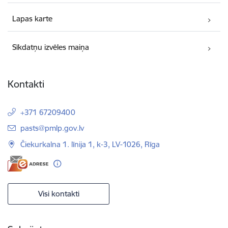
Lapas karte
Sīkdatņu izvēles maiņa
Kontakti
+371 67209400
E-pasts:
pasts@pmlp.gov.lv
Čiekurkalna 1. līnija 1, k-3, LV-1026, Rīga
Visi kontakti