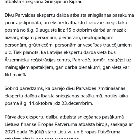
atbalsta sniegšanā Grieķijai un Kiprai.
Divu Pārvaldes ekspertu dalība atbalsta sniegšanas pasākumā
jau ir apstiprināta, un eksperti atbalstu Lietuvai sniegs laika
posmā no š.g. 9.augusta līdz 15.oktobrim darbā ar mazāk
aizsargātajām personām, piemēram, nepilngadīgām
personām, grūtniecēm, personām ar veselības traucējumiem
u.c. Tiek plānots, ka Latvijas ekspertu darba vieta būs
Ārzemnieku reģistrācijas centrs, Pabradē, tomēr, reaģējot uz
mainīgajiem apstākļiem, gan darba pienākumi, gan vieta var
tikt mainīta.
Šobrīd paredzams, ka pārējo divu Pārvaldes izmitināšanas
ekspertu dalība atbalsta sniegšanas pasākumā, notiks laika
posmā š.g. 14.oktobra līdz 23.decembrim.
Pārvaldes ekspertu dalību atbalsta sniegšanas pasākumā
Lietuvā finansē Eiropas Patvēruma atbalsta birojs,
saskaņā ar
2021.gada 15.jūlijā starp Lietuvu un Eiropas Patvēruma