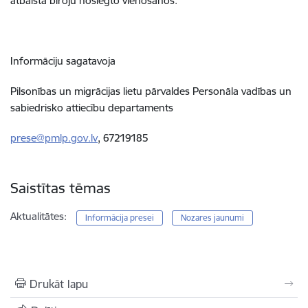
atbalsta biroju noslēgto vienošanos.
Informāciju sagatavoja
Pilsonības un migrācijas lietu pārvaldes
Personāla vadības un
sabiedrisko attiecību departaments
prese@pmlp.gov.lv
,
67219185
Saistītas tēmas
Aktualitātes:
Informācija presei
Nozares jaunumi
Drukāt lapu