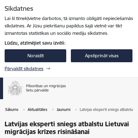
Pāriet uz lapas saturu
Sīkdatnes
Spied
lai meklētu
Enter
Lai šī tīmekļvietne darbotos, tā izmanto obligāti nepieciešamās
sīkdatnes. Ar Jūsu piekrišanu papildus šajā vietnē var tikt
izmantotas statistikas un sociālo mediju sīkdatnes.
Lūdzu, atzīmējiet savu izvēli:
Noraidīt
Apstiprināt visas
Pārvaldīt sīkdatnes
Sākums
Aktualitātes
Jaunumi
Latvijas eksperti sniegs atbalstu Li
Latvijas eksperti sniegs atbalstu Lietuvai
migrācijas krīzes risināšanai