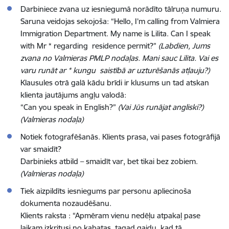
Darbiniece zvana uz iesniegumā norādīto tālruņa numuru.
Saruna veidojas sekojoša:
“Hello, I’m calling from Valmiera
Immigration Department. My name is Lilita. Can I speak
with Mr * regarding residence permit?”
(Labdien, Jums
zvana no Valmieras PMLP nodaļas. Mani sauc Lilita. Vai es
varu runāt ar * kungu saistībā ar uzturēšanās atļauju?)
Klausules otrā galā kādu brīdi ir klusums un tad atskan
klienta jautājums angļu valodā:
“Can you speak in English?”
(Vai Jūs runājat angliski?)
(Valmieras nodaļa)
Notiek fotografēšanās. Klients prasa, vai pases fotogrāfijā
var smaidīt?
Darbinieks atbild – smaidīt var, bet tikai bez zobiem.
(Valmieras nodaļa)
Tiek aizpildīts iesniegums par personu apliecinoša
dokumenta nozaudēšanu.
Klients raksta : “Apmēram vienu nedēļu atpakaļ pase
laikam izkritusi no kabatas, tagad gaidu, kad tā