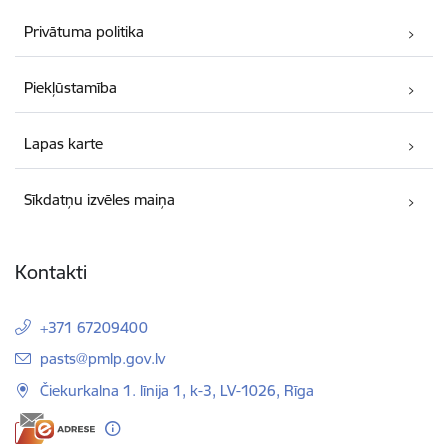
Privātuma politika
Piekļūstamība
Lapas karte
Sīkdatņu izvēles maiņa
Kontakti
+371 67209400
E-pasts:
pasts@pmlp.gov.lv
Čiekurkalna 1. līnija 1, k-3, LV-1026, Rīga