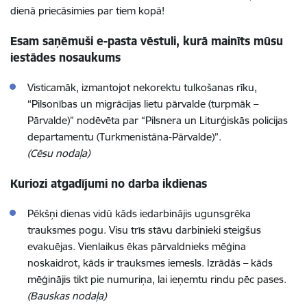
dienā priecāsimies par tiem kopā!
Esam saņēmuši e-pasta vēstuli, kurā mainīts mūsu
iestādes nosaukums
Visticamāk, izmantojot nekorektu tulkošanas rīku,
“Pilsonības un migrācijas lietu pārvalde (turpmāk –
Pārvalde)” nodēvēta par “Pilsnera un Liturģiskās policijas
departamentu (Turkmenistāna-Pārvalde)”.
(Cēsu nodaļa)
Kuriozi atgadījumi no darba ikdienas
Pēkšņi dienas vidū kāds iedarbinājis ugunsgrēka
trauksmes pogu. Visu trīs stāvu darbinieki steigšus
evakuējas. Vienlaikus ēkas pārvaldnieks mēģina
noskaidrot, kāds ir trauksmes iemesls. Izrādās – kāds
mēģinājis tikt pie numuriņa, lai ieņemtu rindu pēc pases.
(Bauskas nodaļa)