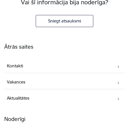
Vai šī informācija bija noderīga?
Sniegt atsauksmi
Kājene
Ātrās saites
Kontakti
Vakances
Aktualitātes
Noderīgi