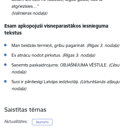
atgriezīsies…”
(Valmieras nodaļa)
Esam apkopojuši visneparastākos iesnieguma
tekstus
Man beidzās termiņš, gribu pagarināt.
(Rīgas 3. nodaļa)
Es atnācu nodot pirkstus.
(Rīgas 3. nodaļa)
Saņemts paskaidrojums: OBJAŠNĪJUMA VĒSTULE.
(Cēsu
nodaļa)
Suņi ir pilntiesīgi Latvijas iedzīvotāji.
(Uzturēšanās atļauju
nodaļa)
Saistītas tēmas
Aktualitātes:
Jaunumi