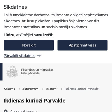
Pāriet uz lapas saturu
Sīkdatnes
Spied
lai meklētu
Enter
Lai šī tīmekļvietne darbotos, tā izmanto obligāti nepieciešamās
sīkdatnes. Ar Jūsu piekrišanu papildus šajā vietnē var tikt
izmantotas statistikas un sociālo mediju sīkdatnes.
Lūdzu, atzīmējiet savu izvēli:
Noraidīt
Apstiprināt visas
Pārvaldīt sīkdatnes
Sākums
Aktualitātes
Jaunumi
Ikdienas kuriozi Pārvaldē
Ikdienas kuriozi Pārvaldē
Atskaņot tekstu