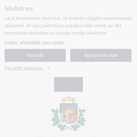
Pāriet uz lapas saturu
Sīkdatnes
Spied
lai meklētu
Enter
Lai šī tīmekļvietne darbotos, tā izmanto obligāti nepieciešamās
sīkdatnes. Ar Jūsu piekrišanu papildus šajā vietnē var tikt
izmantotas statistikas un sociālo mediju sīkdatnes.
Lūdzu, atzīmējiet savu izvēli:
Noraidīt
Apstiprināt visas
Pārvaldīt sīkdatnes
Pilsonības un migrācijas lietu pārvalde