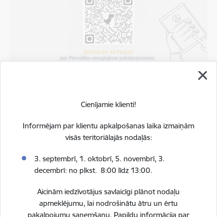
Aicinām aizpildīt aptauju par Pārvaldes klientu
apkalpošanas kvalitāti!
Cienījamie klienti!
01.07.2026.
Informējam par klientu apkalpošanas laika izmaiņām
visās teritoriālajās nodaļās:
3. septembrī, 1. oktobrī, 5. novembrī, 3.
decembrī:
no plkst. 8:00 līdz 13:00.
Aicinām iedzīvotājus savlaicīgi plānot nodaļu
apmeklējumu, lai nodrošinātu ātru un ērtu
pakalpojumu saņemšanu. Papildu informācija par