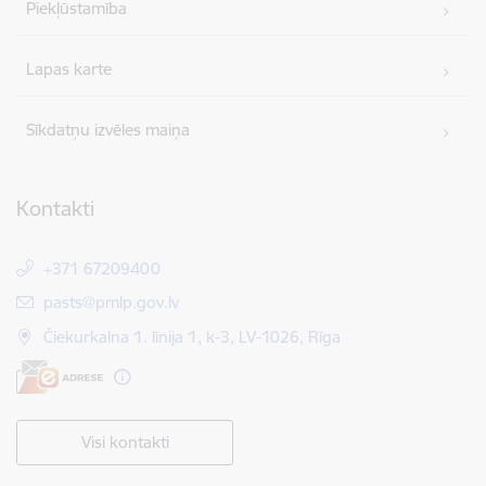
Piekļūstamība
Lapas karte
Sīkdatņu izvēles maiņa
Kontakti
+371 67209400
E-pasts:
pasts@pmlp.gov.lv
Čiekurkalna 1. līnija 1, k-3, LV-1026, Rīga
Visi kontakti