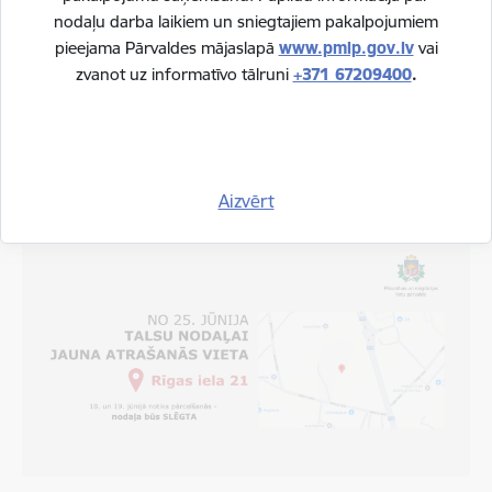
nodaļu darba laikiem un sniegtajiem pakalpojumiem
pieejama Pārvaldes mājaslapā
www.pmlp.gov.lv
vai
zvanot uz informatīvo tālruni
+371 67209400
.
Klientu apkalpošana nodaļā
09.06.2026.
Aizvērt