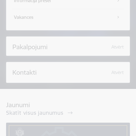
Informācija presei
Vakances
Pakalpojumi
Atvērt
Kontakti
Atvērt
Jaunumi
Skatīt visus jaunumus