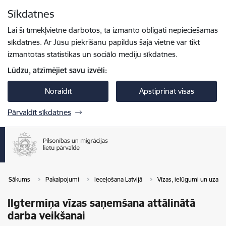
Pāriet uz lapas saturu
Sīkdatnes
Spied
lai meklētu
Enter
Lai šī tīmekļvietne darbotos, tā izmanto obligāti nepieciešamās
sīkdatnes. Ar Jūsu piekrišanu papildus šajā vietnē var tikt
izmantotas statistikas un sociālo mediju sīkdatnes.
Lūdzu, atzīmējiet savu izvēli:
Noraidīt
Apstiprināt visas
Pārvaldīt sīkdatnes
Sākums
Pakalpojumi
Ieceļošana Latvijā
Vīzas, ielūgumi un uzaic
Ilgtermiņa vīzas saņemšana attālinātā
darba veikšanai