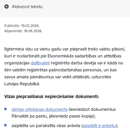
Atskaņot tekstu
Publicēts: 19.02.2026.
Atjaunināts: 16.06.2026.
Ilgtermiņa vīzu uz vienu gadu var pieprasīt trešo valstu pilsoņi,
kuri ir nodarbināti pie Ekonomiskās sadarbības un attīstības
organizācijas
dalībvalstī
reģistrēta darba devēja vai ir kādā no
šīm valstīm reģistrētas pašnodarbinātas personas, un kas
savus amata pienākumus var veikt attālināti, uzturoties
Latvijas Republikā.
Vīzas pieprasīšanai nepieciešamie dokumenti:
derīgs ceļošanas dokuments
(iesniedzot dokumentus
Pārvaldē pa pastu, jāiesniedz pases kopija);
aizpildīta un parakstīta vīzas anketa (
aizpildīt e-anketu
);