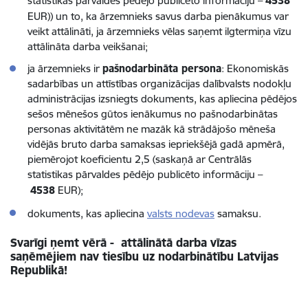
statistikas pārvaldes pēdējo publicēto informāciju –
4538
EUR)) un to, ka ārzemnieks savus darba pienākumus var
veikt attālināti, ja ārzemnieks vēlas saņemt ilgtermiņa vīzu
attālināta darba veikšanai;
ja ārzemnieks ir
pašnodarbināta persona
: Ekonomiskās
sadarbības un attīstības organizācijas dalībvalsts nodokļu
administrācijas izsniegts dokuments, kas apliecina pēdējos
sešos mēnešos gūtos ienākumus no pašnodarbinātas
personas aktivitātēm ne mazāk kā strādājošo mēneša
vidējās bruto darba samaksas iepriekšējā gadā apmērā,
piemērojot koeficientu 2,5 (saskaņā ar Centrālās
statistikas pārvaldes pēdējo publicēto informāciju –
4538
EUR);
dokuments, kas apliecina
valsts nodevas
samaksu.
Svarīgi ņemt vērā - attālinātā darba vīzas
saņēmējiem nav tiesību uz nodarbinātību Latvijas
Republikā!