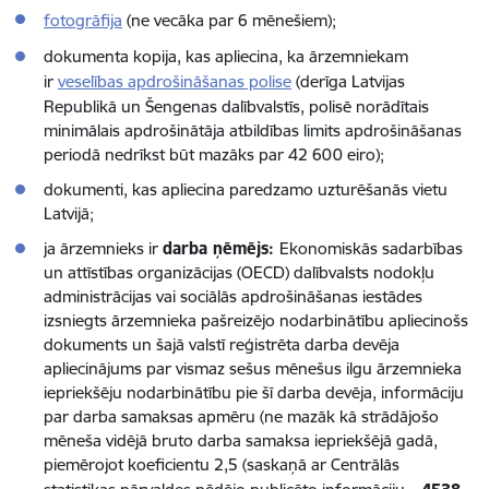
fotogrāfija
(ne vecāka par 6 mēnešiem);
dokumenta kopija, kas apliecina, ka ārzemniekam
ir
veselības apdrošināšanas polise
(derīga Latvijas
Republikā un Šengenas dalībvalstīs, polisē norādītais
minimālais apdrošinātāja atbildības limits apdrošinā­šanas
periodā nedrīkst būt mazāks par 42 600 eiro);
dokumenti, kas apliecina paredzamo uzturēšanās vietu
Latvijā;
ja ārzemnieks ir
darba ņēmējs:
Ekonomiskās sadarbības
un attīstības organizācijas (OECD) dalībvalsts nodokļu
administrācijas vai sociālās apdrošināšanas iestādes
izsniegts ārzemnieka pašreizējo nodarbinātību apliecinošs
dokuments un šajā valstī reģistrēta darba devēja
apliecinājums par vismaz sešus mēnešus ilgu ārzemnieka
iepriekšēju nodarbinātību pie šī darba devēja, informāciju
par darba samaksas apmēru (ne mazāk kā strādājošo
mēneša vidējā bruto darba samaksa iepriekšējā gadā,
piemērojot koeficientu 2,5 (saskaņā ar Centrālās