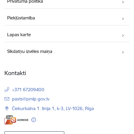
Privātuma politika
Piekļūstamība
Lapas karte
Sīkdatņu izvēles maiņa
Kontakti
+371 67209400
E-pasts:
pasts@pmlp.gov.lv
Čiekurkalna 1. līnija 1, k-3, LV-1026, Rīga