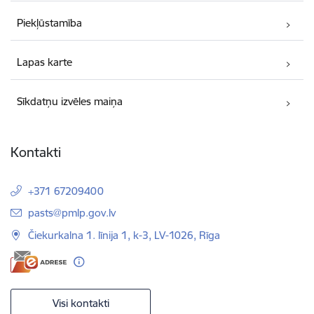
Piekļūstamība
Lapas karte
Sīkdatņu izvēles maiņa
Kontakti
+371 67209400
E-pasts:
pasts@pmlp.gov.lv
Čiekurkalna 1. līnija 1, k-3, LV-1026, Rīga
Visi kontakti