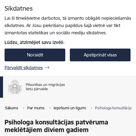
Pāriet uz lapas saturu
Sīkdatnes
Spied
lai meklētu
Enter
Lai šī tīmekļvietne darbotos, tā izmanto obligāti nepieciešamās
sīkdatnes. Ar Jūsu piekrišanu papildus šajā vietnē var tikt
izmantotas statistikas un sociālo mediju sīkdatnes.
Lūdzu, atzīmējiet savu izvēli:
Noraidīt
Apstiprināt visas
Pārvaldīt sīkdatnes
Sākums
Par mums
Iepirkumi un līgumi
Psihologa konsultācijas
Psihologa konsultācijas patvēruma
meklētājiem diviem gadiem