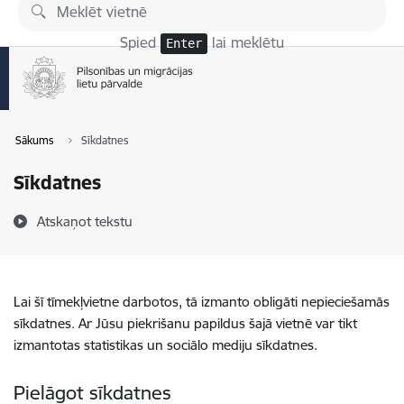
Pāriet uz lapas saturu
Spied
lai meklētu
Enter
Sākums
Sīkdatnes
Sīkdatnes
Atskaņot tekstu
Lai šī tīmekļvietne darbotos, tā izmanto obligāti nepieciešamās
sīkdatnes. Ar Jūsu piekrišanu papildus šajā vietnē var tikt
izmantotas statistikas un sociālo mediju sīkdatnes.
Pielāgot sīkdatnes