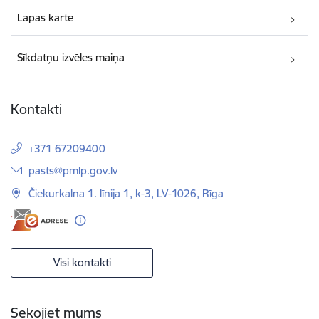
Lapas karte
Sīkdatņu izvēles maiņa
Kontakti
+371 67209400
E-pasts:
pasts@pmlp.gov.lv
Čiekurkalna 1. līnija 1, k-3, LV-1026, Rīga
Visi kontakti
Sekojiet mums