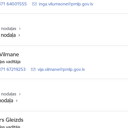
371 64001555
E-pasts:
inga.vilumsone@pmlp.gov.lv
 nodaļas
 nodaļa
 Vilmane
as vadītāja
371 67219253
E-pasts:
vija.vilmane@pmlp.gov.lv
 nodaļas
nodaļa
rs Gleizds
as vadītājs