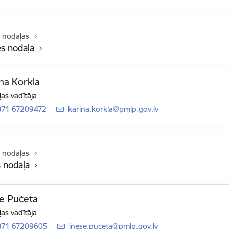
 nodaļas
s nodaļa
na Korkla
as vadītāja
371 67209472
E-pasts:
karina.korkla@pmlp.gov.lv
 nodaļas
s nodaļa
e Pučeta
as vadītāja
371 67209605
E-pasts:
inese.puceta@pmlp.gov.lv