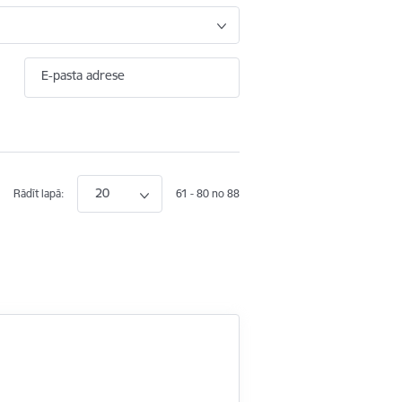
E-pasta adrese
20
Rādīt lapā:
61 - 80 no 88