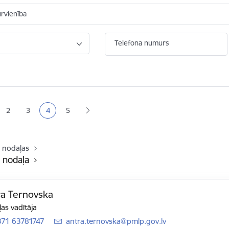
ūrvienība
Telefona numurs
ana
2
3
4
5
a
Lapa
Lapa
Pašreizējā lapa
Lapa
 nodaļas
 nodaļa
ra Ternovska
as vadītāja
371 63781747
E-pasts:
antra.ternovska@pmlp.gov.lv