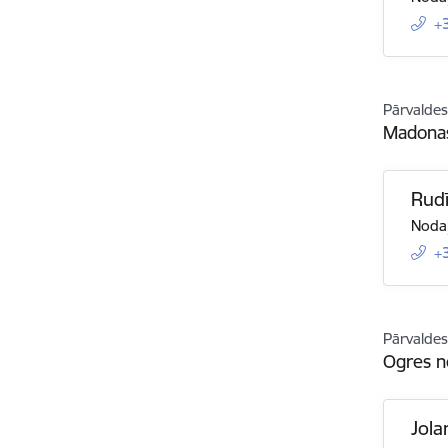
+
Pārvaldes
Madonas
Rudī
Nodaļ
+
Pārvaldes
Ogres n
Jola