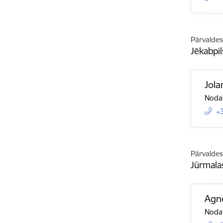
Pārvaldes
Jēkabpil
Jola
Nodaļ
+
Pārvaldes
Jūrmala
Agn
Nodaļ