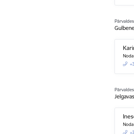
Pārvaldes
Gulbene
Kari
Nodaļ
+
Pārvaldes
Jelgava
Ines
Nodaļ
+