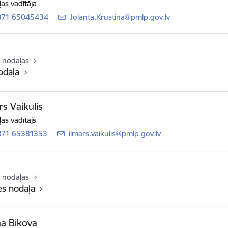
as vadītāja
371 65045434
E-pasts:
Jolanta.Krustina@pmlp.gov.lv
 nodaļas
odaļa
rs Vaikulis
as vadītājs
371 65381353
E-pasts:
ilmars.vaikulis@pmlp.gov.lv
 nodaļas
s nodaļa
a Bikova