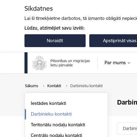
Pāriet uz lapas saturu
Sīkdatnes
Lai šī tīmekļvietne darbotos, tā izmanto obligāti nepiec
Lūdzu, atzīmējiet savu izvēli:
Noraidīt
Apstiprināt visas
Par mums
Sākums
Kontakti
Darbinieku kontakti
Darbin
Iestādes kontakti
Darbinieku kontakti
Teritoriālu nodaļu kontakti
Darbin
Centrālo nodaļu kontakti