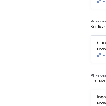
+
Pārvaldes
Kuldīga
Gun
Nodaļ
+
Pārvaldes
Limbažu
Inga
Nodaļ