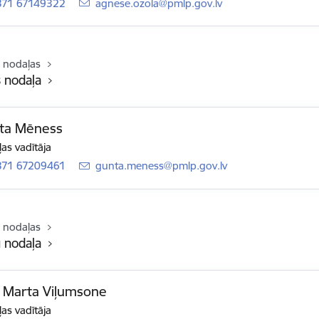
371 67149322
E-pasts:
agnese.ozola@pmlp.gov.lv
 nodaļas
s nodaļa
ta Mēness
as vadītāja
371 67209461
E-pasts:
gunta.meness@pmlp.gov.lv
 nodaļas
 nodaļa
 Marta Viļumsone
as vadītāja