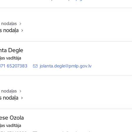
 nodaļas
s nodaļa
nta Degle
as vadītāja
371 65207383
E-pasts:
jolanta.degle@pmlp.gov.lv
 nodaļas
s nodaļa
ese Ozola
as vadītāja