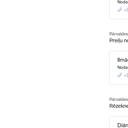
Nodaļ
+
Pārvaldes
Preiļu n
Ilmā
Nodaļ
+
Pārvaldes
Rēzekne
Diān