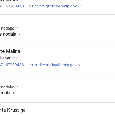
371 67209448
E-pasts:
aivars.gleizds@pmlp.gov.lv
 nodaļas
 nodaļa
te Māliņa
as vadītāja
371 67209488
E-pasts:
rudite.malina@pmlp.gov.lv
 nodaļas
odaļa
nta Krustiņa