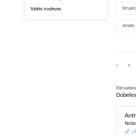
Strukt
Valsts nodevas
Amats
Lapoš
1
Lap
Pārvaldes
Dobeles
Ant
Nodaļ
+