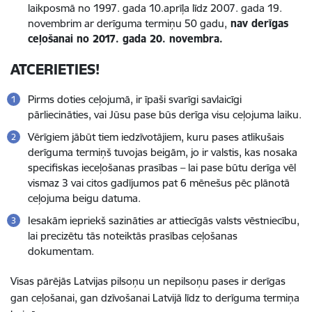
laikposmā no 1997. gada 10.aprīļa līdz 2007. gada 19.
novembrim ar derīguma termiņu 50 gadu,
nav derīgas
ceļošanai no 2017. gada 20. novembra.
ATCERIETIES!
Pirms doties ceļojumā, ir īpaši svarīgi savlaicīgi
pārliecināties, vai Jūsu pase būs derīga visu ceļojuma laiku.
Vērīgiem jābūt tiem iedzīvotājiem, kuru pases atlikušais
derīguma termiņš tuvojas beigām, jo ir valstis, kas nosaka
specifiskas ieceļošanas prasības – lai pase būtu derīga vēl
vismaz 3 vai citos gadījumos pat 6 mēnešus pēc plānotā
ceļojuma beigu datuma.
Iesakām iepriekš sazināties ar attiecīgās valsts vēstniecību,
lai precizētu tās noteiktās prasības ceļošanas
dokumentam.
Visas pārējās Latvijas pilsoņu un nepilsoņu pases ir derīgas
gan ceļošanai, gan dzīvošanai Latvijā līdz to derīguma termiņa