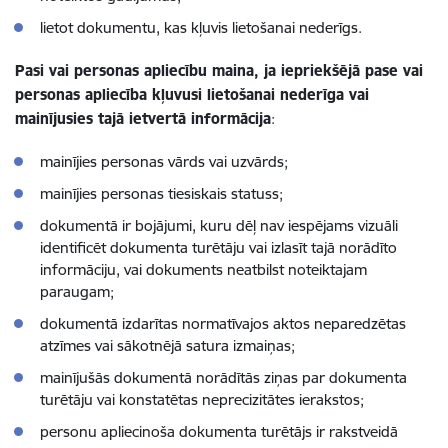
lietot dokumentu, kas kļuvis lietošanai nederīgs.
Pasi vai personas apliecību maina, ja iepriekšējā pase vai
personas apliecība kļuvusi lietošanai nederīga vai
mainījusies tajā ietvertā informācija
:
mainījies personas vārds vai uzvārds;
mainījies personas tiesiskais statuss;
dokumentā ir bojājumi, kuru dēļ nav iespējams vizuāli
identificēt dokumenta turētāju vai izlasīt tajā norādīto
informāciju, vai dokuments neatbilst noteiktajam
paraugam;
dokumentā izdarītas normatīvajos aktos neparedzētas
atzīmes vai sākotnējā satura izmaiņas;
mainījušās dokumentā norādītās ziņas par dokumenta
turētāju vai konstatētas neprecizitātes ierakstos;
personu apliecinoša dokumenta turētājs ir rakstveidā