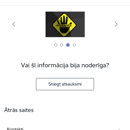
Vai šī informācija bija noderīga?
Sniegt atsauksmi
Kājene
Ātrās saites
Kontakti