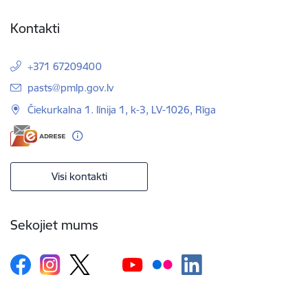
Kontakti
+371 67209400
E-pasts:
pasts@pmlp.gov.lv
Čiekurkalna 1. līnija 1, k-3, LV-1026, Rīga
Visi kontakti
Sekojiet mums