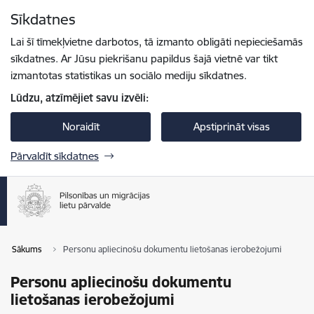
Pāriet uz lapas saturu
Sīkdatnes
Spied
lai meklētu
Enter
Lai šī tīmekļvietne darbotos, tā izmanto obligāti nepieciešamās
sīkdatnes. Ar Jūsu piekrišanu papildus šajā vietnē var tikt
izmantotas statistikas un sociālo mediju sīkdatnes.
Lūdzu, atzīmējiet savu izvēli:
Noraidīt
Apstiprināt visas
Pārvaldīt sīkdatnes
Sākums
Personu apliecinošu dokumentu lietošanas ierobežojumi
Personu apliecinošu dokumentu
lietošanas ierobežojumi