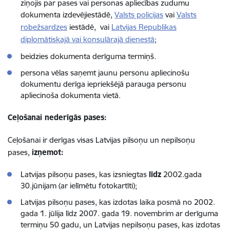
ziņojis par pases vai personas apliecības zudumu
dokumenta izdevējiestādē,
Valsts policijas
vai
Valsts
robežsardzes
iestādē, vai
Latvijas Republikas
diplomātiskajā vai konsulārajā dienestā
;
beidzies dokumenta derīguma termiņš.
persona vēlas saņemt jaunu personu apliecinošu
dokumentu derīga iepriekšējā parauga personu
apliecinoša dokumenta vietā.
Ceļošanai nederīgās pases:
Ceļošanai ir derīgas visas Latvijas pilsoņu un nepilsoņu
pases,
izņemot:
Latvijas pilsoņu pases, kas izsniegtas
līdz
2002.gada
30.jūnijam (ar ielīmētu fotokartīti);
Latvijas pilsoņu pases, kas izdotas laika posmā no 2002.
gada 1. jūlija līdz 2007. gada 19. novembrim ar derīguma
termiņu 50 gadu, un Latvijas nepilsoņu pases, kas izdotas