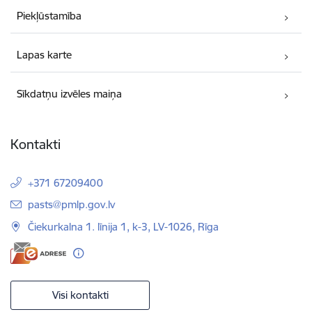
Piekļūstamība
Lapas karte
Sīkdatņu izvēles maiņa
Kontakti
+371 67209400
E-pasts:
pasts@pmlp.gov.lv
Čiekurkalna 1. līnija 1, k-3, LV-1026, Rīga
Visi kontakti