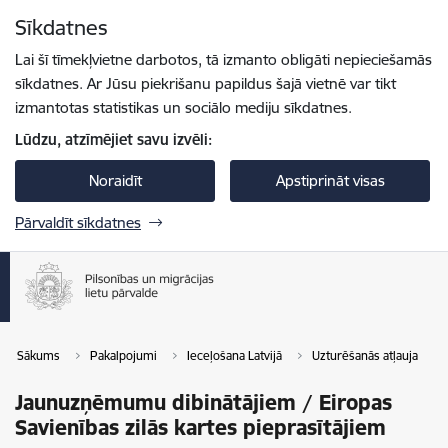
Pāriet uz lapas saturu
Sīkdatnes
Spied
lai meklētu
Enter
Lai šī tīmekļvietne darbotos, tā izmanto obligāti nepieciešamās
sīkdatnes. Ar Jūsu piekrišanu papildus šajā vietnē var tikt
izmantotas statistikas un sociālo mediju sīkdatnes.
Lūdzu, atzīmējiet savu izvēli:
Noraidīt
Apstiprināt visas
Pārvaldīt sīkdatnes
Sākums
Pakalpojumi
Ieceļošana Latvijā
Uzturēšanās atļauja
Jaunuzņēmumu dibinātājiem / Eiropas
Savienības zilās kartes pieprasītājiem