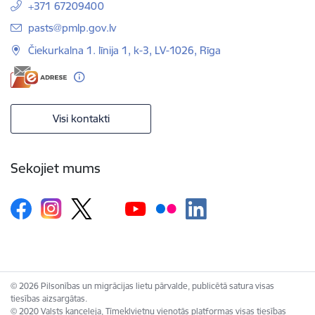
+371 67209400
E-pasts:
pasts@pmlp.gov.lv
Čiekurkalna 1. līnija 1, k-3, LV-1026, Rīga
Visi kontakti
Sekojiet mums
© 2026 Pilsonības un migrācijas lietu pārvalde, publicētā satura visas
tiesības aizsargātas.
© 2020 Valsts kanceleja, Tīmekļvietņu vienotās platformas visas tiesības