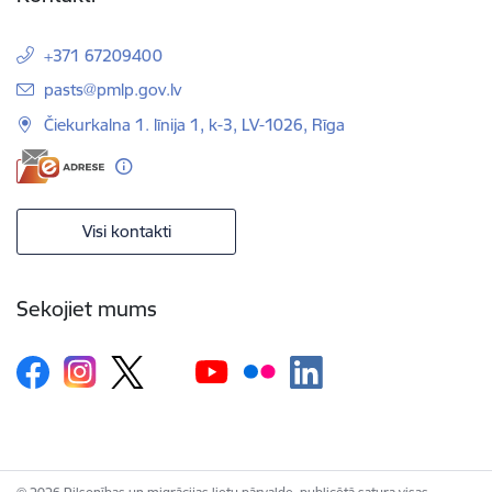
+371 67209400
E-pasts:
pasts@pmlp.gov.lv
Čiekurkalna 1. līnija 1, k-3, LV-1026, Rīga
Visi kontakti
Sekojiet mums