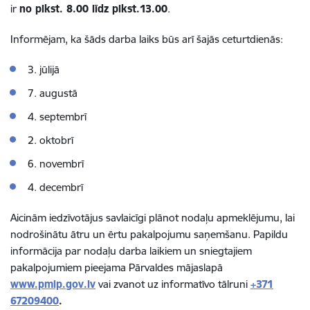
ir
no plkst. 8.00 līdz plkst.13.00
.
Informējam, ka šāds darba laiks būs arī šajās ceturtdienās:
3. jūlijā
7. augustā
4. septembrī
2. oktobrī
6. novembrī
4. decembrī
Aicinām iedzīvotājus savlaicīgi plānot nodaļu apmeklējumu, lai
nodrošinātu ātru un ērtu pakalpojumu saņemšanu. Papildu
informācija par nodaļu darba laikiem un sniegtajiem
pakalpojumiem pieejama Pārvaldes mājaslapā
www.pmlp.gov.lv
vai zvanot uz informatīvo tālruni
+371
67209400
.