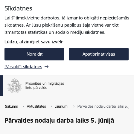
Pāriet uz lapas saturu
Sīkdatnes
Spied
lai meklētu
Enter
Lai šī tīmekļvietne darbotos, tā izmanto obligāti nepieciešamās
sīkdatnes. Ar Jūsu piekrišanu papildus šajā vietnē var tikt
izmantotas statistikas un sociālo mediju sīkdatnes.
Lūdzu, atzīmējiet savu izvēli:
Noraidīt
Apstiprināt visas
Pārvaldīt sīkdatnes
Sākums
Aktualitātes
Jaunumi
Pārvaldes nodaļu darba laiks 5. jūn
Pārvaldes nodaļu darba laiks 5. jūnijā