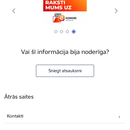
Vai šī informācija bija noderīga?
Sniegt atsauksmi
Kājene
Ātrās saites
Kontakti