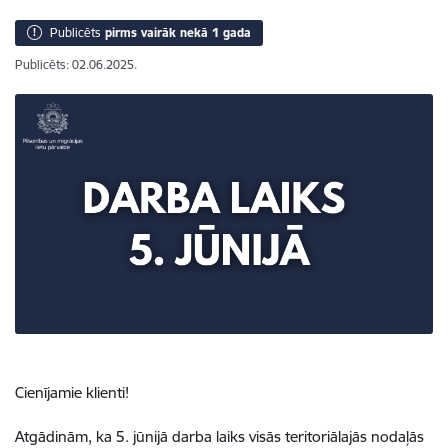
Publicēts
pirms vairāk nekā 1 gada
Publicēts: 02.06.2025.
Cienījamie klienti!
Atgādinām, ka 5. jūnijā
darba laiks visās teritoriālajās nodaļās