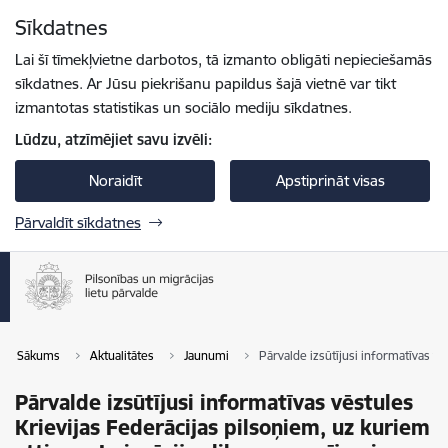
Pāriet uz lapas saturu
Sīkdatnes
Spied
lai meklētu
Enter
Lai šī tīmekļvietne darbotos, tā izmanto obligāti nepieciešamās
sīkdatnes. Ar Jūsu piekrišanu papildus šajā vietnē var tikt
izmantotas statistikas un sociālo mediju sīkdatnes.
Lūdzu, atzīmējiet savu izvēli:
Noraidīt
Apstiprināt visas
Pārvaldīt sīkdatnes
Sākums
Aktualitātes
Jaunumi
Pārvalde izsūtījusi informatīvas vē
Pārvalde izsūtījusi informatīvas vēstules
Krievijas Federācijas pilsoņiem, uz kuriem