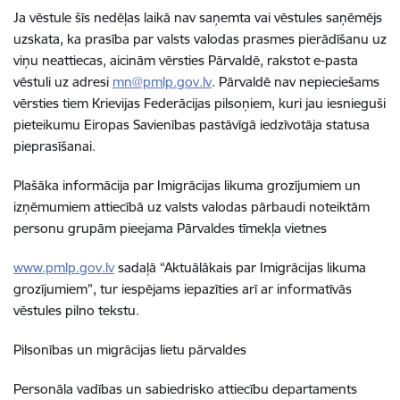
Ja vēstule šīs nedēļas laikā nav saņemta vai vēstules saņēmējs
uzskata, ka prasība par valsts valodas prasmes pierādīšanu uz
viņu neattiecas, aicinām vērsties Pārvaldē, rakstot e-pasta
vēstuli uz adresi
mn@pmlp.gov.lv
. Pārvaldē nav nepieciešams
vērsties tiem Krievijas Federācijas pilsoņiem, kuri jau iesnieguši
pieteikumu Eiropas Savienības pastāvīgā iedzīvotāja statusa
pieprasīšanai.
Plašāka informācija par Imigrācijas likuma grozījumiem un
izņēmumiem attiecībā uz valsts valodas pārbaudi noteiktām
personu grupām pieejama Pārvaldes tīmekļa vietnes
www.pmlp.gov.lv
sadaļā “Aktuālākais par Imigrācijas likuma
grozījumiem”, tur iespējams iepazīties arī ar informatīvās
vēstules pilno tekstu.
Pilsonības un migrācijas lietu pārvaldes
Personāla vadības un sabiedrisko attiecību departaments