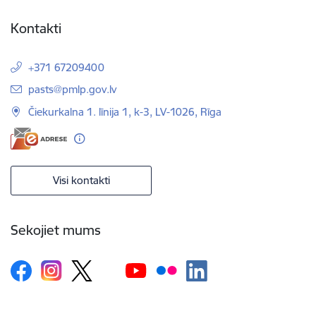
Kontakti
+371 67209400
E-pasts:
pasts@pmlp.gov.lv
Čiekurkalna 1. līnija 1, k-3, LV-1026, Rīga
Visi kontakti
Sekojiet mums