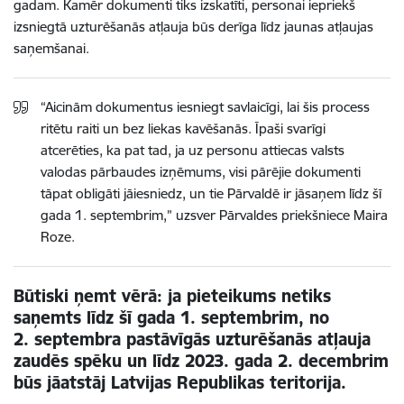
gadam. Kamēr dokumenti tiks izskatīti, personai iepriekš
izsniegtā uzturēšanās atļauja būs derīga līdz jaunas atļaujas
saņemšanai.
“Aicinām dokumentus iesniegt savlaicīgi, lai šis process
ritētu raiti un bez liekas kavēšanās. Īpaši svarīgi
atcerēties, ka pat tad, ja uz personu attiecas valsts
valodas pārbaudes izņēmums, visi pārējie dokumenti
tāpat obligāti jāiesniedz, un tie Pārvaldē ir jāsaņem līdz šī
gada 1. septembrim,” uzsver Pārvaldes priekšniece Maira
Roze.
Būtiski ņemt vērā: ja pieteikums netiks
saņemts līdz šī gada 1. septembrim, no
2. septembra pastāvīgās uzturēšanās atļauja
zaudēs spēku un līdz 2023. gada 2. decembrim
būs jāatstāj Latvijas Republikas teritorija.