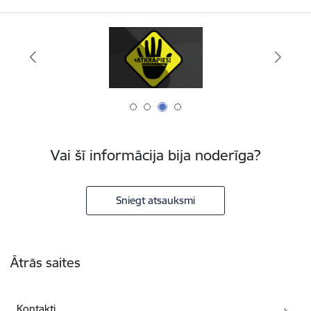
Vai šī informācija bija noderīga?
Sniegt atsauksmi
Kājene
Ātrās saites
Kontakti