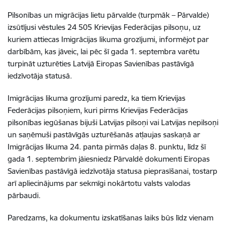
Pilsonības un migrācijas lietu pārvalde (turpmāk – Pārvalde)
izsūtījusi vēstules
24 505
Krievijas Federācijas pilsoņu, uz
kuriem attiecas Imigrācijas likuma grozījumi, informējot par
darbībām, kas jāveic, lai pēc šī gada 1. septembra varētu
turpināt uzturēties Latvijā Eiropas Savienības pastāvīgā
iedzīvotāja statusā.
Imigrācijas likuma grozījumi paredz, ka tiem Krievijas
Federācijas pilsoņiem, kuri pirms Krievijas Federācijas
pilsonības iegūšanas bijuši Latvijas pilsoņi vai Latvijas nepilsoņi
un saņēmuši pastāvīgās uzturēšanās atļaujas saskaņā ar
Imigrācijas likuma
24. panta pirmās daļas 8. punktu,
līdz šī
gada 1. septembrim jāiesniedz Pārvaldē dokumenti Eiropas
Savienības pastāvīgā iedzīvotāja statusa pieprasīšanai, tostarp
arī apliecinājums par sekmīgi nokārtotu valsts valodas
pārbaudi.
Paredzams, ka dokumentu izskatīšanas laiks būs līdz vienam