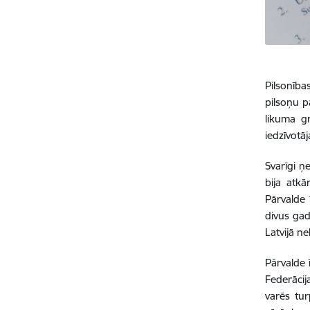
Pilsonība
pilsoņu p
likuma gr
iedzīvotāj
Svarīgi ņ
bija atkā
Pārvalde
divus gad
Latvijā n
Pārvalde 
Federācij
varēs tur