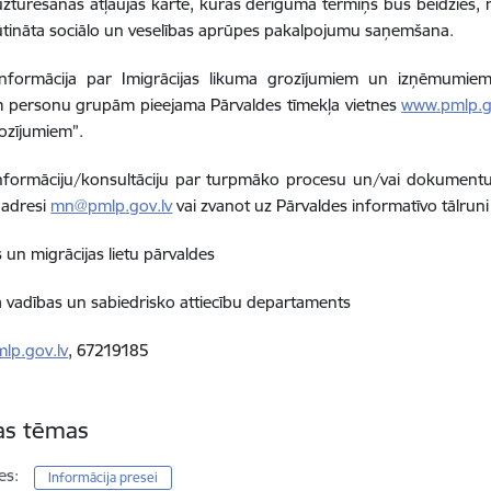
uzturēšanās atļaujas karte, kuras derīguma termiņš būs beidzies, 
ūtināta sociālo un veselības aprūpes pakalpojumu saņemšana.
informācija par Imigrācijas likuma grozījumiem un izņēmumiem 
m personu grupām pieejama Pārvaldes tīmekļa vietnes
www.pmlp.g
ozījumiem”.
nformāciju/konsultāciju par turpmāko procesu un/vai dokumentu 
z adresi
mn@pmlp.gov.lv
vai zvanot uz Pārvaldes informatīvo tālrun
s un migrācijas lietu pārvaldes
 vadības un sabiedrisko attiecību departaments
lp.gov.lv
,
67219185
tas tēmas
es:
Informācija presei