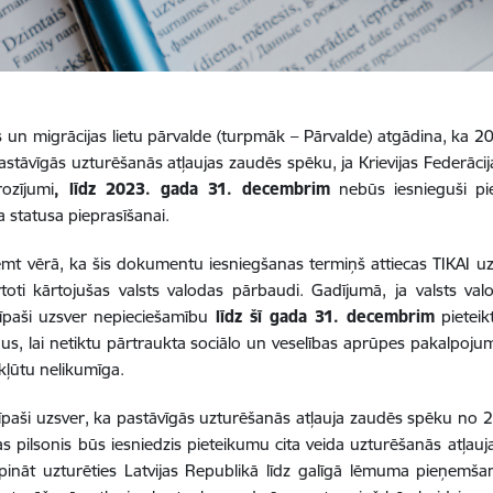
s un migrācijas lietu pārvalde (turpmāk – Pārvalde) atgādina, ka 20
astāvīgās uzturēšanās atļaujas zaudēs spēku, ja Krievijas Federācija
ozījumi
, līdz 2023. gada 31. decembrim
nebūs iesnieguši pi
a statusa pieprasīšanai.
emt vērā, ka šis dokumentu iesniegšanas termiņš attiecas TIKAI 
rtoti kārtojušas valsts valodas pārbaudi. Gadījumā, ja valsts v
 īpaši uzsver nepieciešamību
līdz šī gada 31. decembrim
pieteikt
us, lai netiktu pārtraukta sociālo un veselības aprūpes pakalpo
ekļūtu nelikumīga.
īpaši uzsver, ka pastāvīgās uzturēšanās atļauja zaudēs spēku no 202
as pilsonis būs iesniedzis pieteikumu cita veida uzturēšanās atļau
pināt uzturēties Latvijas Republikā līdz galīgā lēmuma pieņemša