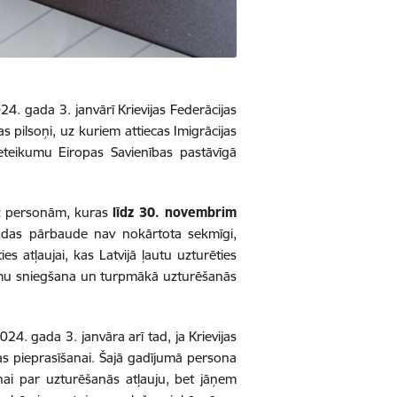
24. gada 3. janvārī Krievijas Federācijas
s pilsoņi, uz kuriem attiecas Imigrācijas
eteikumu Eiropas Savienības pastāvīgā
uz personām, kuras
līdz 30. novembrim
alodas pārbaude nav nokārtota sekmīgi,
ies atļaujai, kas Latvijā ļautu uzturēties
jumu sniegšana un turpmākā uzturēšanās
4. gada 3. janvāra arī tad, ja Krievijas
jas pieprasīšanai. Šajā gadījumā persona
nai par uzturēšanās atļauju, bet jāņem