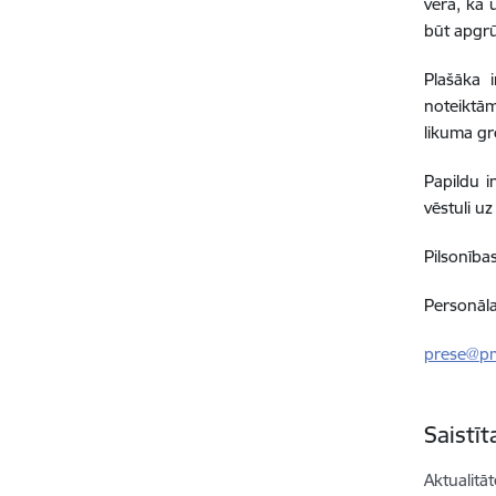
vērā, ka 
būt apgr
Plašāka 
noteiktā
likuma gr
Papildu i
vēstuli u
Pilsonība
Personāla
prese@pm
Saistī
Aktualitāt