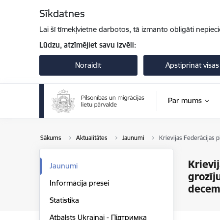
Pāriet uz lapas saturu
Sīkdatnes
Lai šī tīmekļvietne darbotos, tā izmanto obligāti nepiec
Lūdzu, atzīmējiet savu izvēli:
Noraidīt
Apstiprināt visas
Par mums
Sākums
Aktualitātes
Jaunumi
Krievijas Federācijas 
Krievi
Jaunumi
grozīj
Informācija presei
decem
Statistika
Atbalsts Ukrainai - Підтримка