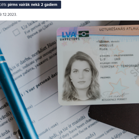
cēts
pirms vairāk nekā 2 gadiem
19.12.2023.