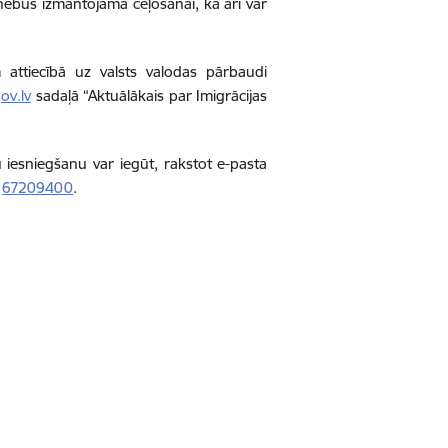
nebūs izmantojama ceļošanai, kā arī var
attiecībā uz valsts valodas pārbaudi
ov.lv
sadaļā “Aktuālākais par Imigrācijas
iesniegšanu var iegūt, rakstot e-pasta
i
67209400
.