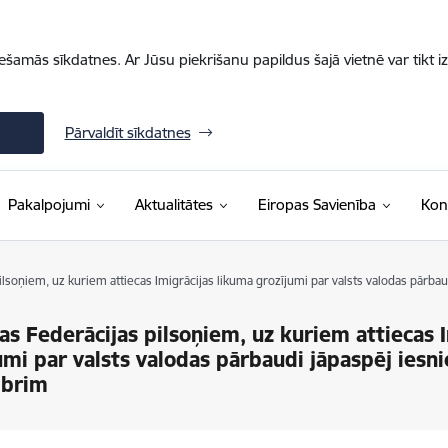
iešamās sīkdatnes. Ar Jūsu piekrišanu papildus šajā vietnē var tikt i
Pārvaldīt sīkdatnes
Pakalpojumi
Aktualitātes
Eiropas Savienība
Kon
pilsoņiem, uz kuriem attiecas Imigrācijas likuma grozījumi par valsts valodas pārb
jas Federācijas pilsoņiem, uz kuriem attiecas 
umi par valsts valodas pārbaudi jāpaspēj iesn
brim