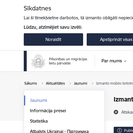
Pāriet uz lapas saturu
Sīkdatnes
Lai šī tīmekļvietne darbotos, tā izmanto obligāti nepiec
Lūdzu, atzīmējiet savu izvēli:
Noraidīt
Apstiprināt visas
Par mums
Sākums
Aktualitātes
Jaunumi
Izmanto mobilo lietotni Q
Izmanto
Jaunumi
Informācija presei
Atska
Statistika
Publi
Atbalsts Ukrainai - Підтримка