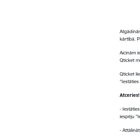
Atgādinām
kārtībā. 
Aicinām i
Qticket mo
Qticket l
“Iestātie
Atceries!
- Iestātie
iespēju “I
- Attāli