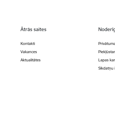
Kājene
Ātrās saites
Noderīg
Kontakti
Privātuma
Vakances
Piekļūsta
Aktualitātes
Lapas kar
Sīkdatņu 