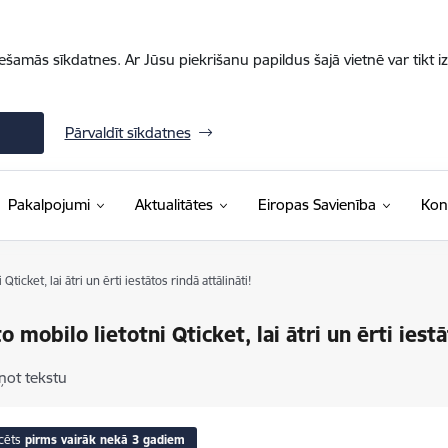
iešamās sīkdatnes. Ar Jūsu piekrišanu papildus šajā vietnē var tikt i
Pārvaldīt sīkdatnes
Pakalpojumi
Aktualitātes
Eiropas Savienība
Kon
ticket, lai ātri un ērti iestātos rindā attālināti!
 mobilo lietotni Qticket, lai ātri un ērti iestā
ņot tekstu
cēts
pirms vairāk nekā 3 gadiem