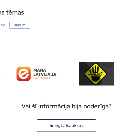
tas tēmas
es:
Jaunumi
Vai šī informācija bija noderīga?
Sniegt atsauksmi