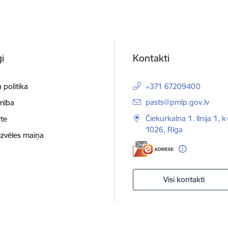
i
Kontakti
 politika
+371 67209400
E-pasts:
pasts@pmlp.gov.lv
mība
Čiekurkalna 1. līnija 1, k
te
1026, Rīga
izvēles maiņa
Visi kontakti