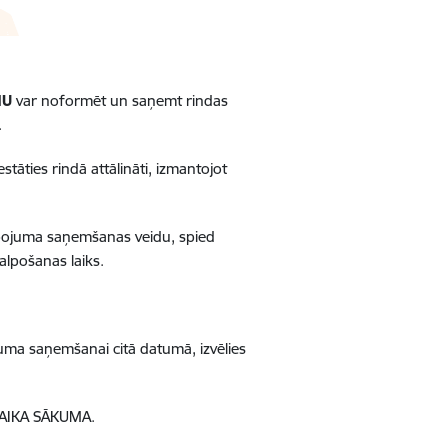
NU
var noformēt un saņemt rindas
.
tāties rindā attālināti, izmantojot
alpojuma saņemšanas veidu, spied
alpošanas laiks.
ojuma saņemšanai citā datumā, izvēlies
 LAIKA SĀKUMA.