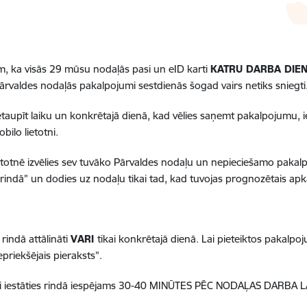
, ka visās 29 mūsu nodaļās pasi un eID karti
KATRU DARBA DIE
Pārvaldes nodaļās pakalpojumi sestdienās šogad vairs netiks sniegti
etaupīt laiku un konkrētajā dienā, kad vēlies saņemt pakalpojumu, ies
bilo lietotni.
ietotnē izvēlies sev tuvāko Pārvaldes nodaļu un nepieciešamo pak
s rindā” un dodies uz nodaļu tikai tad, kad tuvojas prognozētais apk
s rindā attālināti
VARI
tikai konkrētajā dienā. Lai pieteiktos pakalp
epriekšējais pieraksts”.
nāti iestāties rindā iespējams 30-40 MINŪTES PĒC NODAĻAS DARBA