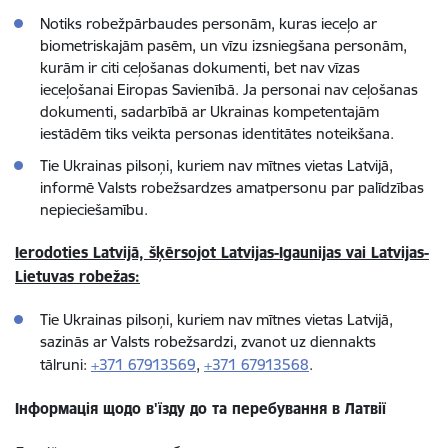
Notiks robežpārbaudes personām, kuras ieceļo ar
biometriskajām pasēm, un vīzu izsniegšana personām,
kurām ir citi ceļošanas dokumenti, bet nav vīzas
ieceļošanai Eiropas Savienībā. Ja personai nav ceļošanas
dokumenti, sadarbībā ar Ukrainas kompetentajām
iestādēm tiks veikta personas identitātes noteikšana.
Tie Ukrainas pilsoņi, kuriem nav mītnes vietas Latvijā,
informē Valsts robežsardzes amatpersonu par palīdzības
nepieciešamību.
Ierodoties Latvijā, šķērsojot Latvijas-Igaunijas vai Latvijas-
Lietuvas robežas:
Tie Ukrainas pilsoņi, kuriem nav mītnes vietas Latvijā,
sazinās ar Valsts robežsardzi, zvanot uz diennakts
tālruni:
+371 67913569
,
+371 67913568
.
Інформація щодо в'їзду до та перебування в Латвії