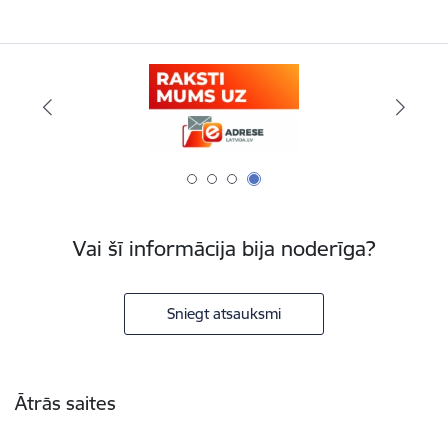
Vai šī informācija bija noderīga?
Sniegt atsauksmi
Kājene
Ātrās saites