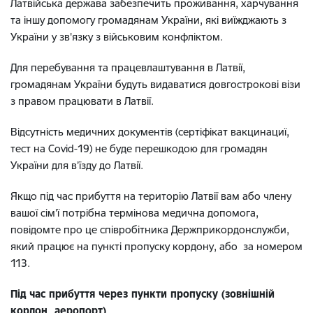
Латвійська держава забезпечить проживання, харчування
та іншу допомогу громадянам України, які виїжджають з
України у зв'язку з військовим конфліктом.
Для перебування та працевлаштування в Латвії,
громадянам України будуть видаватися довгострокові візи
з правом працювати в Латвії.
Відсутність медичних документів (сертіфікат вакцинациї,
тест на Covid-19) не буде перешкодою для громадян
України для в’їзду до Латвії.
Якщо під час прибуття на територію Латвії вам або члену
вашої сім’ї потрібна термінова медична допомога,
повідомте про це співробітника Держприкордонслужби,
який працює на пункті пропуску кордону, або за номером
113.
Під час прибуття через пункти пропуску (зовнішній
кордон, аеропорт)