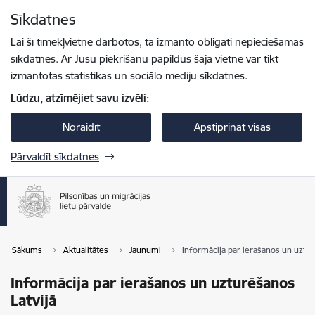
Pāriet uz lapas saturu
Sīkdatnes
Spied
lai meklētu
Enter
Lai šī tīmekļvietne darbotos, tā izmanto obligāti nepieciešamās
sīkdatnes. Ar Jūsu piekrišanu papildus šajā vietnē var tikt
izmantotas statistikas un sociālo mediju sīkdatnes.
Lūdzu, atzīmējiet savu izvēli:
Noraidīt
Apstiprināt visas
Pārvaldīt sīkdatnes
Sākums
Aktualitātes
Jaunumi
Informācija par ierašanos un uztur
Informācija par ierašanos un uzturēšanos
Latvijā