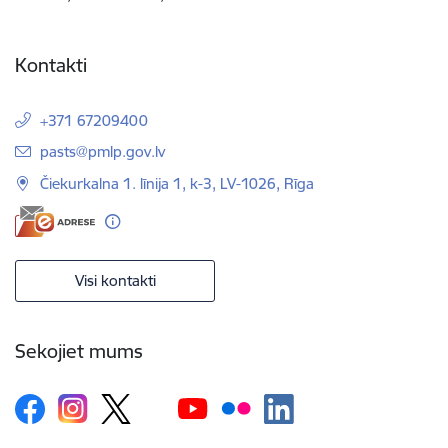
Kontakti
+371 67209400
E-pasts:
pasts@pmlp.gov.lv
Čiekurkalna 1. līnija 1, k-3, LV-1026, Rīga
Visi kontakti
Sekojiet mums