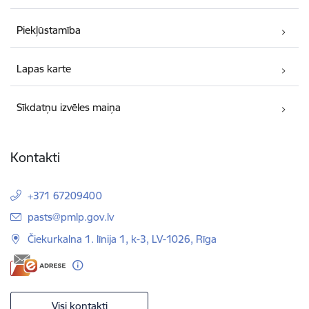
Piekļūstamība
Lapas karte
Sīkdatņu izvēles maiņa
Kontakti
+371 67209400
E-pasts:
pasts@pmlp.gov.lv
Čiekurkalna 1. līnija 1, k-3, LV-1026, Rīga
Visi kontakti