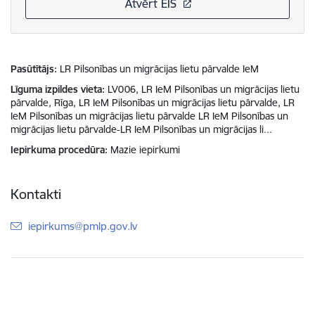
Atvērt EIS
Pasūtītājs
LR Pilsonības un migrācijas lietu pārvalde IeM
Līguma izpildes vieta
LV006, LR IeM Pilsonības un migrācijas lietu
pārvalde, Rīga, LR IeM Pilsonības un migrācijas lietu pārvalde, LR
IeM Pilsonības un migrācijas lietu pārvalde LR IeM Pilsonības un
migrācijas lietu pārvalde-LR IeM Pilsonības un migrācijas li...
Iepirkuma procedūra
Mazie iepirkumi
Kontakti
E-pasts:
iepirkums@pmlp.gov.lv