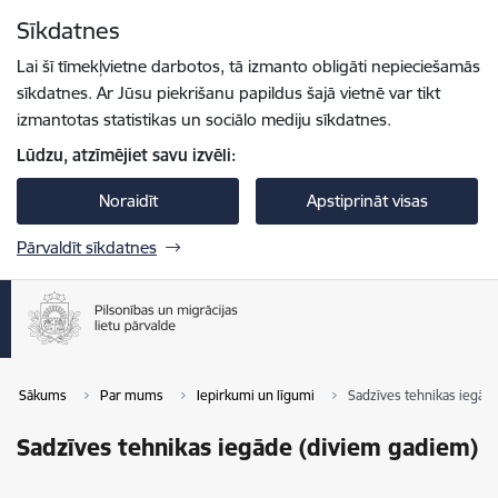
Pāriet uz lapas saturu
Sīkdatnes
Spied
lai meklētu
Enter
Lai šī tīmekļvietne darbotos, tā izmanto obligāti nepieciešamās
sīkdatnes. Ar Jūsu piekrišanu papildus šajā vietnē var tikt
izmantotas statistikas un sociālo mediju sīkdatnes.
Lūdzu, atzīmējiet savu izvēli:
Noraidīt
Apstiprināt visas
Pārvaldīt sīkdatnes
Sākums
Par mums
Iepirkumi un līgumi
Sadzīves tehnikas iegād
Sadzīves tehnikas iegāde (diviem gadiem)