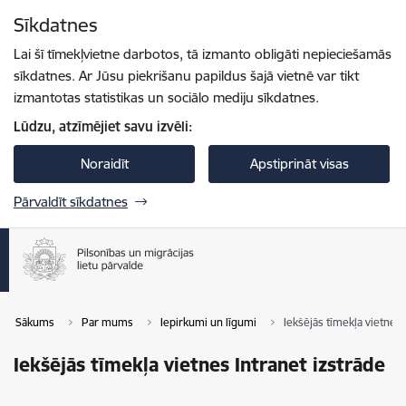
Pāriet uz lapas saturu
Sīkdatnes
Spied
lai meklētu
Enter
Lai šī tīmekļvietne darbotos, tā izmanto obligāti nepieciešamās
sīkdatnes. Ar Jūsu piekrišanu papildus šajā vietnē var tikt
izmantotas statistikas un sociālo mediju sīkdatnes.
Lūdzu, atzīmējiet savu izvēli:
Noraidīt
Apstiprināt visas
Pārvaldīt sīkdatnes
Sākums
Par mums
Iepirkumi un līgumi
Iekšējās tīmekļa vietnes 
Iekšējās tīmekļa vietnes Intranet izstrāde