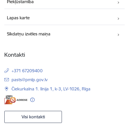
Piekļūstamība
Lapas karte
Sīkdatņu izvēles maiņa
Kontakti
+371 67209400
E-pasts:
pasts@pmlp.gov.lv
Čiekurkalna 1. līnija 1, k-3, LV-1026, Rīga
Visi kontakti