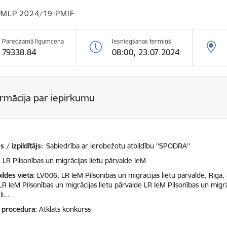
PMLP 2024/19-PMIF
Paredzamā līgumcena
Iesniegšanas termiņš
79338.84
08:00, 23.07.2024
ormācija par iepirkumu
 / izpildītājs:
Sabiedrība ar ierobežotu atbildību ''SPODRA''
LR Pilsonības un migrācijas lietu pārvalde IeM
ildes vieta
LV006, LR IeM Pilsonības un migrācijas lietu pārvalde, Rīga, 
LR IeM Pilsonības un migrācijas lietu pārvalde LR IeM Pilsonības un migrā
i...
 procedūra
Atklāts konkurss