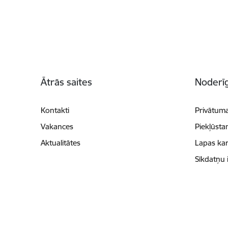
Kājene
Ātrās saites
Noderīg
Kontakti
Privātuma
Vakances
Piekļūsta
Aktualitātes
Lapas kar
Sīkdatņu 