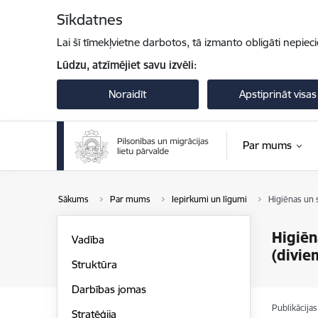
Pāriet uz lapas saturu
Sīkdatnes
Lai šī tīmekļvietne darbotos, tā izmanto obligāti nepiec
Lūdzu, atzīmējiet savu izvēli:
Noraidīt
Apstiprināt visas
Par mums
Sākums
Par mums
Iepirkumi un līgumi
Higiēnas un 
Higiēn
Vadība
(divie
Struktūra
Darbības jomas
Publikācija
Stratēģija