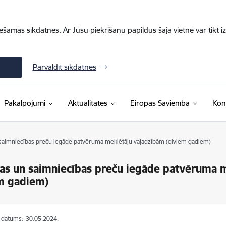
iešamās sīkdatnes. Ar Jūsu piekrišanu papildus šajā vietnē var tikt i
Pārvaldīt sīkdatnes
Pakalpojumi
Aktualitātes
Eiropas Savienība
Kon
saimniecības preču iegāde patvēruma meklētāju vajadzībām (diviem gadiem)
as un saimniecības preču iegāde patvēruma 
m gadiem)
s datums:
30.05.2024.