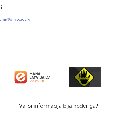
i
ts:
kums@pmlp.gov.lv
Vai šī informācija bija noderīga?