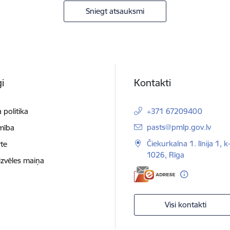
Sniegt atsauksmi
i
Kontakti
 politika
+371 67209400
E-pasts:
pasts@pmlp.gov.lv
mība
Čiekurkalna 1. līnija 1, k
te
1026, Rīga
izvēles maiņa
Visi kontakti