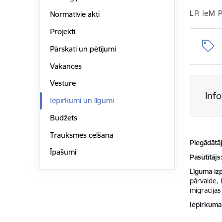
LR IeM 
Normatīvie akti
Projekti
Pārskati un pētījumi
Vakances
Vēsture
Inf
Iepirkumi un līgumi
Budžets
Trauksmes celšana
Piegādātājs
Īpašumi
Pasūtītājs
Līguma izp
pārvalde, 
migrācijas l
Iepirkuma