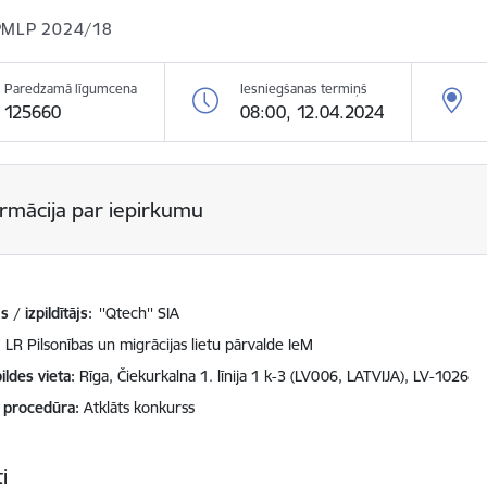
PMLP 2024/18
Paredzamā līgumcena
Iesniegšanas termiņš
125660
08:00, 12.04.2024
ormācija par iepirkumu
 / izpildītājs:
''Qtech'' SIA
LR Pilsonības un migrācijas lietu pārvalde IeM
ildes vieta
Rīga, Čiekurkalna 1. līnija 1 k-3 (LV006, LATVIJA), LV-1026
 procedūra
Atklāts konkurss
i