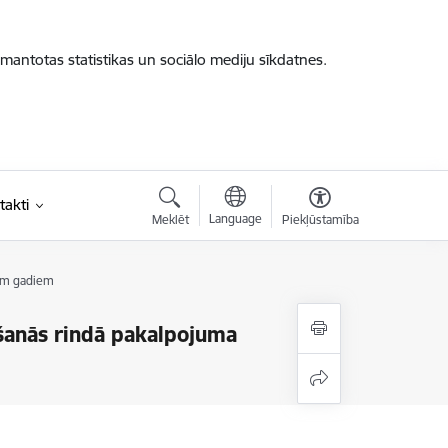
zmantotas statistikas un sociālo mediju sīkdatnes.
takti
Language
Meklēt
Piekļūstamība
iem gadiem
tāšanās rindā pakalpojuma