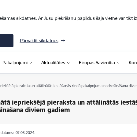
iešamās sīkdatnes. Ar Jūsu piekrišanu papildus šajā vietnē var tikt i
Pārvaldīt sīkdatnes
Pakalpojumi
Aktualitātes
Eiropas Savienība
Kon
epriekšējā pieraksta un attālinātās iestāšanās rindā pakalpojuma nodrošināšana div
nātā iepriekšējā pieraksta un attālinātās ies
šināšana diviem gadiem
s datums:
07.03.2024.