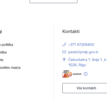
i
Kontakti
 politika
+371 67209400
E-pasts:
pasts@pmlp.gov.lv
mība
Čiekurkalna 1. līnija 1, k
te
1026, Rīga
izvēles maiņa
Visi kontakti