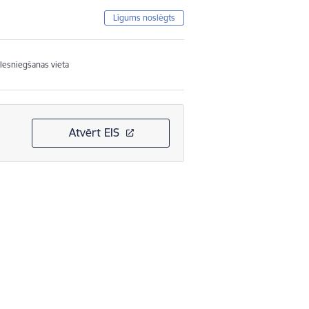
Līgums noslēgts
Iesniegšanas vieta
Atvērt EIS