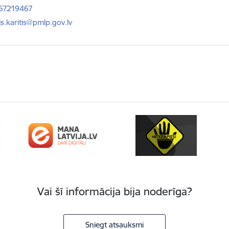
 67219467
ts:
js.karitis@pmlp.gov.lv
Vai šī informācija bija noderīga?
Sniegt atsauksmi