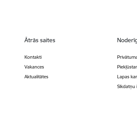
Kājene
Ātrās saites
Noderīg
Kontakti
Privātuma
Vakances
Piekļūsta
Aktualitātes
Lapas kar
Sīkdatņu 