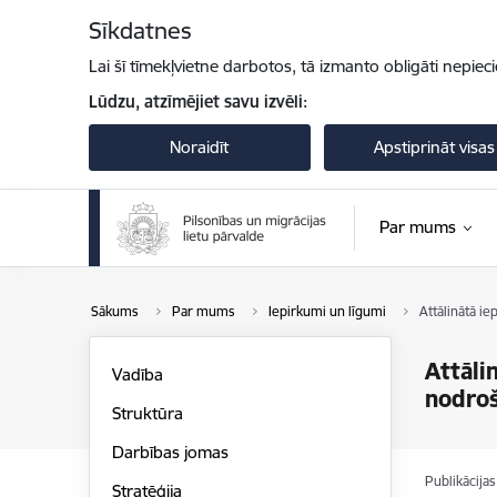
Pāriet uz lapas saturu
Sīkdatnes
Lai šī tīmekļvietne darbotos, tā izmanto obligāti nepiec
Lūdzu, atzīmējiet savu izvēli:
Noraidīt
Apstiprināt visas
Par mums
Sākums
Par mums
Iepirkumi un līgumi
Attālinātā i
Attāli
Vadība
nodro
Struktūra
Darbības jomas
Publikācija
Stratēģija