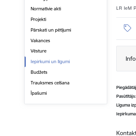
LR IeM 
Normatīvie akti
Projekti
Pārskati un pētījumi
Vakances
Vēsture
Inf
Iepirkumi un līgumi
Budžets
Trauksmes celšana
Piegādātājs
Īpašumi
Pasūtītājs
Līguma izp
Iepirkuma
Kontakt