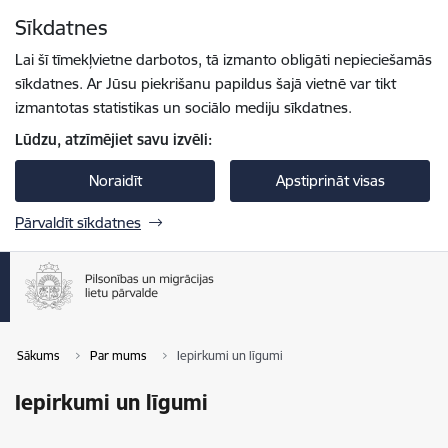
Pāriet uz lapas saturu
Sīkdatnes
Spied
lai meklētu
Enter
Lai šī tīmekļvietne darbotos, tā izmanto obligāti nepieciešamās
sīkdatnes. Ar Jūsu piekrišanu papildus šajā vietnē var tikt
izmantotas statistikas un sociālo mediju sīkdatnes.
Lūdzu, atzīmējiet savu izvēli:
Noraidīt
Apstiprināt visas
Pārvaldīt sīkdatnes
Sākums
Par mums
Iepirkumi un līgumi
Iepirkumi un līgumi