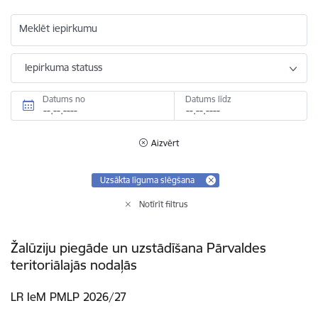
Meklēt iepirkumu
Iepirkuma statuss
Datums no
Datums līdz
Aizvērt
Uzsākta līguma slēgšana
Notīrīt filtrus
Žalūziju piegāde un uzstādīšana Pārvaldes
teritoriālajās nodaļās
LR IeM PMLP 2026/27