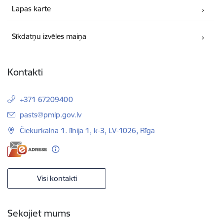
Lapas karte
Sīkdatņu izvēles maiņa
Kontakti
+371 67209400
E-pasts:
pasts@pmlp.gov.lv
Čiekurkalna 1. līnija 1, k-3, LV-1026, Rīga
Visi kontakti
Sekojiet mums