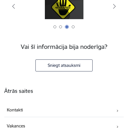
Vai šī informācija bija noderīga?
Sniegt atsauksmi
Kājene
Ātrās saites
Kontakti
Vakances