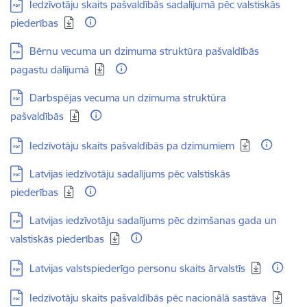
Lejupielādēt:
Iedzīvotāju skaits pašvaldībās sadalījumā pēc valstiskās
piederības
Lejupielādēt:
Bērnu vecuma un dzimuma struktūra pašvaldībās
pagastu dalījumā
Lejupielādēt:
Darbspējas vecuma un dzimuma struktūra
pašvaldībās
Lejupielādēt:
Iedzīvotāju skaits pašvaldībās pa dzimumiem
Lejupielādēt:
Latvijas iedzīvotāju sadalījums pēc valstiskās
piederības
Lejupielādēt:
Latvijas iedzīvotāju sadalījums pēc dzimšanas gada un
valstiskās piederības
Lejupielādēt:
Latvijas valstspiederīgo personu skaits ārvalstīs
Lejupielādēt:
Iedzīvotāju skaits pašvaldībās pēc nacionālā sastāva