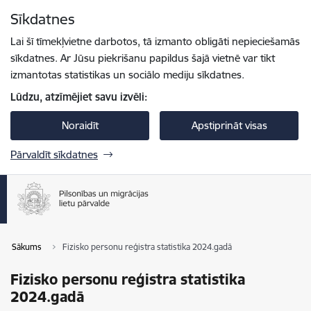
Pāriet uz lapas saturu
Sīkdatnes
Spied
lai meklētu
Enter
Lai šī tīmekļvietne darbotos, tā izmanto obligāti nepieciešamās
sīkdatnes. Ar Jūsu piekrišanu papildus šajā vietnē var tikt
izmantotas statistikas un sociālo mediju sīkdatnes.
Lūdzu, atzīmējiet savu izvēli:
Noraidīt
Apstiprināt visas
Pārvaldīt sīkdatnes
Sākums
Fizisko personu reģistra statistika 2024.gadā
Fizisko personu reģistra statistika
2024.gadā