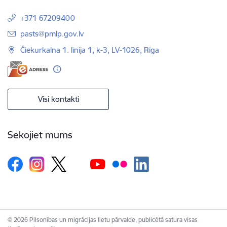
+371 67209400
E-pasts:
pasts@pmlp.gov.lv
Čiekurkalna 1. līnija 1, k-3, LV-1026, Rīga
Visi kontakti
Sekojiet mums
© 2026 Pilsonības un migrācijas lietu pārvalde, publicētā satura visas