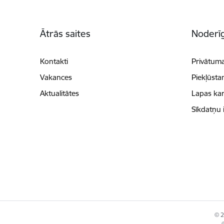
Kājene
Ātrās saites
Noderīg
Kontakti
Privātuma
Vakances
Piekļūsta
Aktualitātes
Lapas kar
Sīkdatņu 
© 2
©