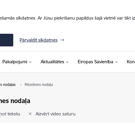
iešamās sīkdatnes. Ar Jūsu piekrišanu papildus šajā vietnē var tikt i
Pārvaldīt sīkdatnes
Pakalpojumi
Aktualitātes
Eiropas Savienība
Kon
s nodaļas
Rēzeknes nodaļa
nes nodaļa
ņot tekstu
Aizvērt video saturu