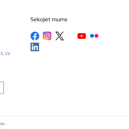
Sekojiet mums
-3, LV-
tas.
s.