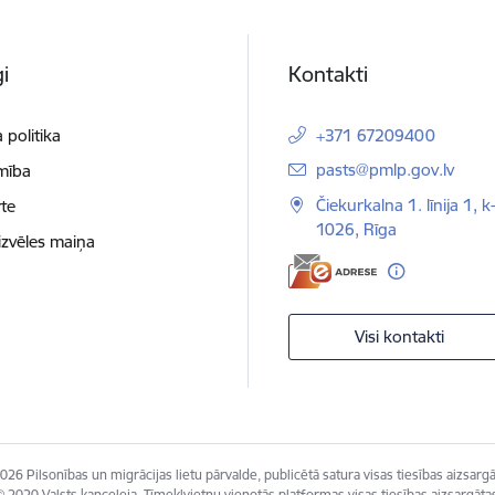
i
Kontakti
 politika
+371 67209400
E-pasts:
pasts@pmlp.gov.lv
mība
Čiekurkalna 1. līnija 1, k
te
1026, Rīga
izvēles maiņa
Visi kontakti
026 Pilsonības un migrācijas lietu pārvalde, publicētā satura visas tiesības aizsargā
 2020 Valsts kanceleja, Tīmekļvietņu vienotās platformas visas tiesības aizsargāta