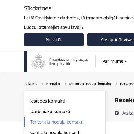
Pāriet uz lapas saturu
Sīkdatnes
Lai šī tīmekļvietne darbotos, tā izmanto obligāti nepiec
Lūdzu, atzīmējiet savu izvēli:
Noraidīt
Apstiprināt visas
Par mums
Sākums
Kontakti
Teritoriālu nodaļu kontakti
Pārvalde
Rēzek
Iestādes kontakti
Darbinieku kontakti
Atska
Teritoriālu nodaļu kontakti
Centrālo nodaļu kontakti