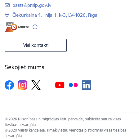
E-pasts:
pasts@pmlp.gov.lv
Čiekurkalna 1. līnija 1, k-3, LV-1026, Rīga
Visi kontakti
Sekojiet mums
© 2026 Pilsonības un migrācijas lietu pārvalde, publicētā satura visas
tiesības aizsargātas.
© 2020 Valsts kanceleja, Tīmekļvietņu vienotās platformas visas tiesības
aizsargātas.