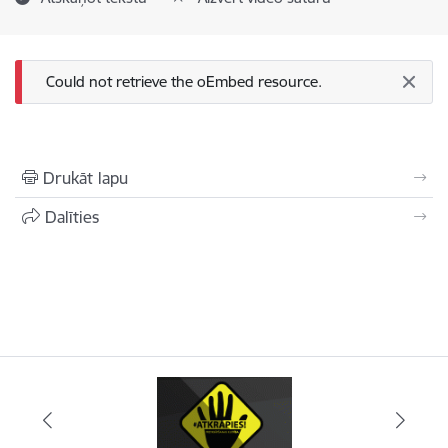
Kļūdas ziņojums
Could not retrieve the oEmbed resource.
Drukāt lapu
Dalīties