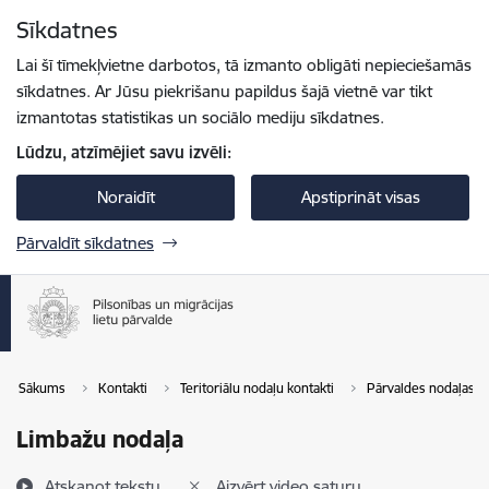
Pāriet uz lapas saturu
Sīkdatnes
Spied
lai meklētu
Enter
Lai šī tīmekļvietne darbotos, tā izmanto obligāti nepieciešamās
sīkdatnes. Ar Jūsu piekrišanu papildus šajā vietnē var tikt
izmantotas statistikas un sociālo mediju sīkdatnes.
Lūdzu, atzīmējiet savu izvēli:
Noraidīt
Apstiprināt visas
Pārvaldīt sīkdatnes
Sākums
Kontakti
Teritoriālu nodaļu kontakti
Pārvaldes nodaļas
Limbažu nodaļa
Atskaņot tekstu
Aizvērt video saturu