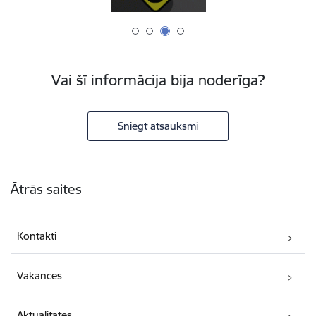
Vai šī informācija bija noderīga?
Sniegt atsauksmi
Kājene
Ātrās saites
Kontakti
Vakances
Aktualitātes