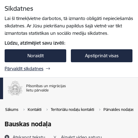
Pāriet uz lapas saturu
Sīkdatnes
Spied
lai meklētu
Enter
Lai šī tīmekļvietne darbotos, tā izmanto obligāti nepieciešamās
sīkdatnes. Ar Jūsu piekrišanu papildus šajā vietnē var tikt
izmantotas statistikas un sociālo mediju sīkdatnes.
Lūdzu, atzīmējiet savu izvēli:
Noraidīt
Apstiprināt visas
Pārvaldīt sīkdatnes
Sākums
Kontakti
Teritoriālu nodaļu kontakti
Pārvaldes nodaļas
Bauskas nodaļa
Atskaņot tekstu
Aizvērt video saturu