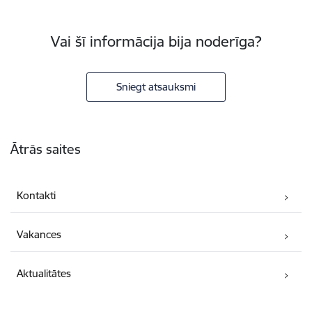
Vai šī informācija bija noderīga?
Sniegt atsauksmi
Kājene
Ātrās saites
Kontakti
Vakances
Aktualitātes