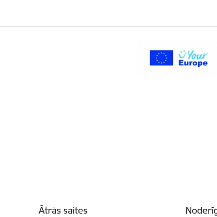
Kājene
Ātrās saites
Noderīg