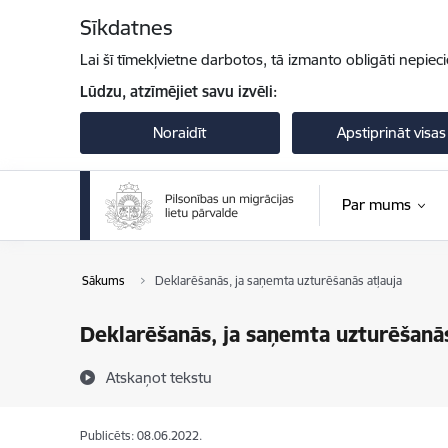
Pāriet uz lapas saturu
Sīkdatnes
Lai šī tīmekļvietne darbotos, tā izmanto obligāti nepiec
Lūdzu, atzīmējiet savu izvēli:
Noraidīt
Apstiprināt visas
Par mums
Sākums
Deklarēšanās, ja saņemta uzturēšanās atļauja
Deklarēšanās, ja saņemta uzturēšanās
Atskaņot tekstu
Publicēts: 08.06.2022.