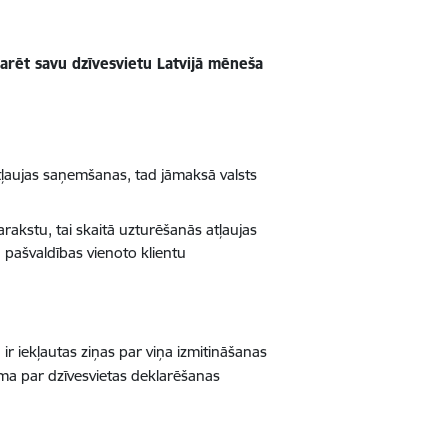
larēt savu dzīvesvietu Latvijā mēneša
tļaujas saņemšanas, tad jāmaksā valsts
rakstu, tai skaitā uzturēšanās atļaujas
 pašvaldības vienoto klientu
ir iekļautas ziņas par viņa izmitināšanas
āma par dzīvesvietas deklarēšanas