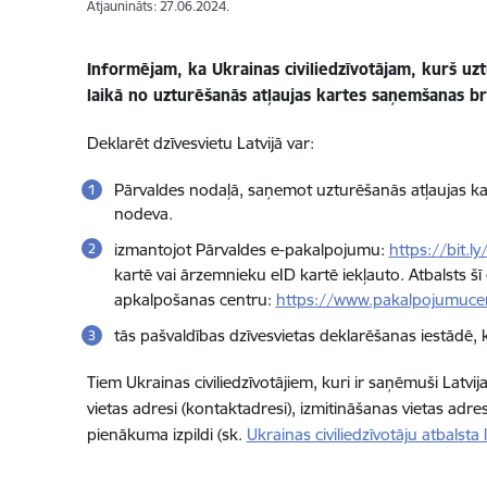
Atjaunināts: 27.06.2024.
Informējam, ka Ukrainas civiliedzīvotājam, kurš uz
laikā no uzturēšanās atļaujas kartes saņemšanas br
Deklarēt dzīvesvietu Latvijā var:
Pārvaldes nodaļā, saņemot uzturēšanās atļaujas kar
nodeva.
izmantojot Pārvaldes e-pakalpojumu:
https://bit.
kartē vai ārzemnieku eID kartē iekļauto. Atbalsts 
apkalpošanas centru:
https://www.pakalpojumucen
tās pašvaldības dzīvesvietas deklarēšanas iestādē, 
Tiem Ukrainas civiliedzīvotājiem, kuri ir saņēmuši Latvi
vietas adresi (kontaktadresi), izmitināšanas vietas adr
pienākuma izpildi (sk.
Ukrainas civiliedzīvotāju atbalsta