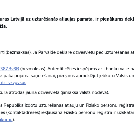
turas Latvijā uz uzturēšanās atļaujas pamata, ir pienākums dek
īža.
ti (bezmaksas). Ja Pārvaldē deklarē dzīvesvietu pēc uzturēšanās a
ly/38ZBv3B
(bezmaksas). Autentificēties iespējams ar i-banku vai e-pa
šī e-pakalpojuma saņemšanai, pieejams apmeklējot jebkuru Valsts un
tri.lv/vpvkac
kurā atrodas jaunā dzīvesvieta (jāmaksā valsts nodeva).
jas Republikā izdotu uzturēšanās atļauju un Fizisko personu reģistrā 
eses (kontaktadreses) iekļaušana Fizisko personu reģistrā ir uzskat
 likumu
).