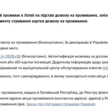
 проживає в Латвії на підставі дозволу на проживання, зобо
оменту отримання картки дозволу на проживання.
дозволу на проживання (безкоштовно); За декларацію в Управлі
авне мито.
it.ly/38ZBv3B
(безкоштовно). Автентифікація можлива за допомог
ня або eID-картки іноземця). Додаткову інформацію щодо реалі
державний та муніципальний центр обслуговування клієнтів
htt
живання, того самоврядування, в якому знаходиться нове місце
 проживання, видану в Латвійській Республіці, до Реєстру фізи
ення адреси місця проживання (контактна адреса). адреса) у Ре
оживання (див.
Закон про підтримку громадян України
).