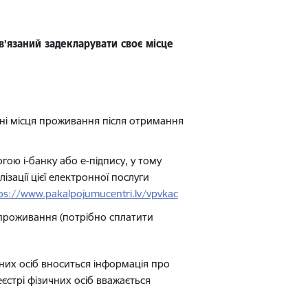
в’язаний задекларувати своє місце
нні місця проживання після отримання
ою і-банку або е-підпису, у тому
зації цієї електронної послуги
ps://www.pakalpojumucentri.lv/vpvkac
 проживання (потрібно сплатити
чних осіб вноситься інформація про
єстрі фізичних осіб вважається