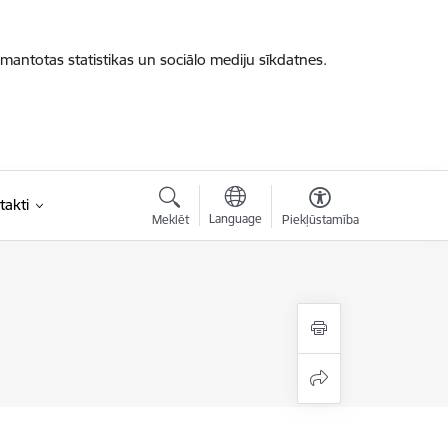
zmantotas statistikas un sociālo mediju sīkdatnes.
takti
Language
Meklēt
Piekļūstamība