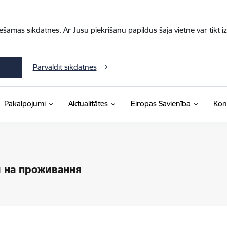
iešamās sīkdatnes. Ar Jūsu piekrišanu papildus šajā vietnē var tikt i
Pārvaldīt sīkdatnes
Pakalpojumi
Aktualitātes
Eiropas Savienība
Kon
и на проживання