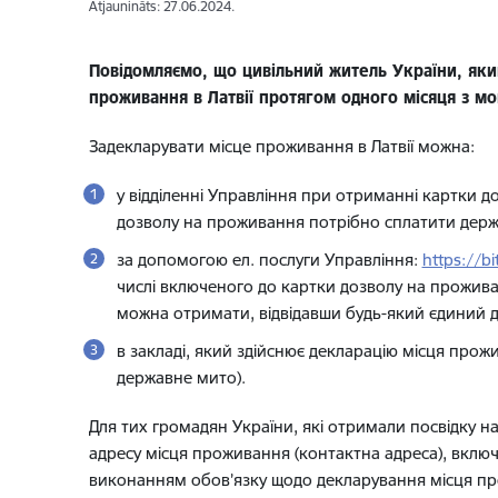
Atjaunināts: 27.06.2024.
Повідомляємо, що цивільний житель України, який
проживання в Латвії протягом одного місяця з м
Задекларувати місце проживання в Латвії можна:
у відділенні Управління при отриманні картки 
дозволу на проживання потрібно сплатити держ
за допомогою ел. послуги Управління:
https://b
числі включеного до картки дозволу на проживан
можна отримати, відвідавши будь-який єдиний 
в закладі, який здійснює декларацію місця про
державне мито).
Для тих громадян України, які отримали посвідку на
адресу місця проживання (контактна адреса), включ
виконанням обов’язку щодо декларування місця пр