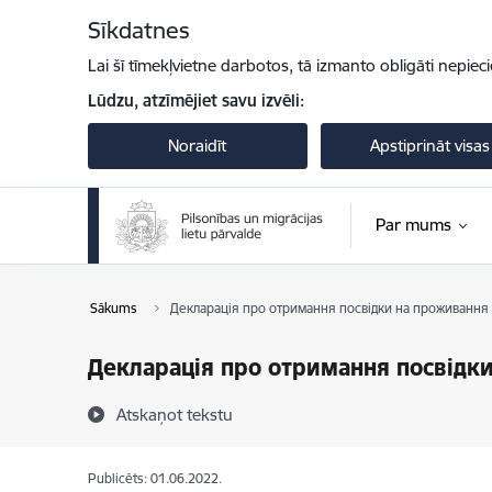
Pāriet uz lapas saturu
Sīkdatnes
Lai šī tīmekļvietne darbotos, tā izmanto obligāti nepiec
Lūdzu, atzīmējiet savu izvēli:
Noraidīt
Apstiprināt visas
Par mums
Sākums
Декларація про отримання посвідки на проживання
Декларація про отримання посвідк
Atskaņot tekstu
Publicēts: 01.06.2022.