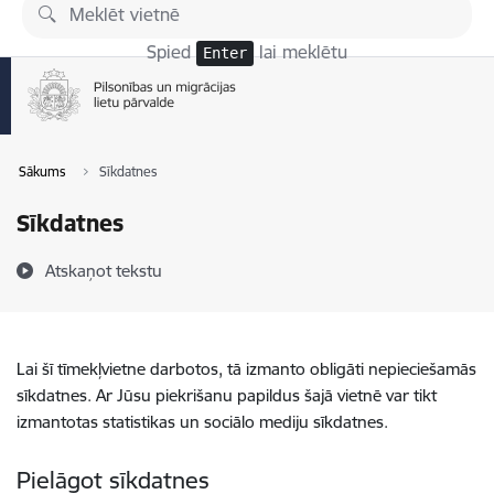
Pāriet uz lapas saturu
Spied
lai meklētu
Enter
Sākums
Sīkdatnes
Sīkdatnes
Atskaņot tekstu
Lai šī tīmekļvietne darbotos, tā izmanto obligāti nepieciešamās
sīkdatnes. Ar Jūsu piekrišanu papildus šajā vietnē var tikt
izmantotas statistikas un sociālo mediju sīkdatnes.
Pielāgot sīkdatnes