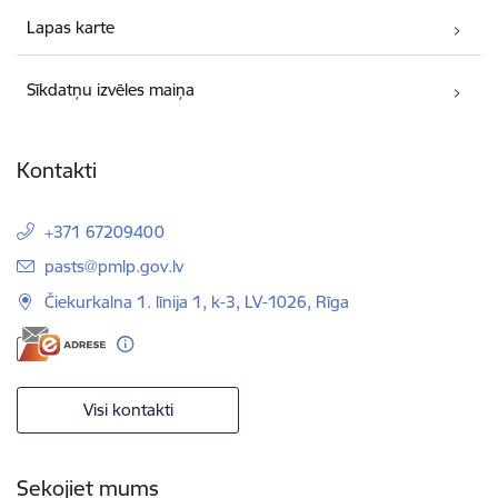
Lapas karte
Sīkdatņu izvēles maiņa
Kontakti
+371 67209400
E-pasts:
pasts@pmlp.gov.lv
Čiekurkalna 1. līnija 1, k-3, LV-1026, Rīga
Visi kontakti
Sekojiet mums