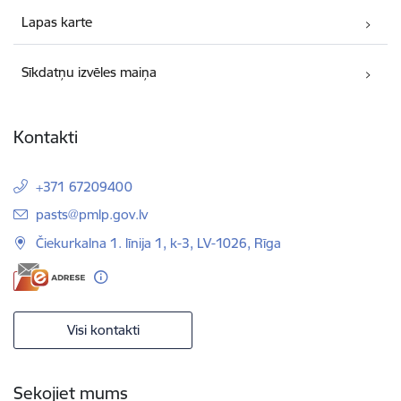
Lapas karte
Sīkdatņu izvēles maiņa
Kontakti
+371 67209400
E-pasts:
pasts@pmlp.gov.lv
Čiekurkalna 1. līnija 1, k-3, LV-1026, Rīga
Visi kontakti
Sekojiet mums