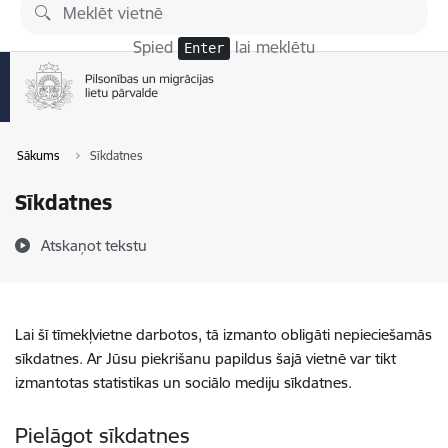
Pāriet uz lapas saturu
Spied
lai meklētu
Enter
Sākums
Sīkdatnes
Sīkdatnes
Atskaņot tekstu
Lai šī tīmekļvietne darbotos, tā izmanto obligāti nepieciešamās
sīkdatnes. Ar Jūsu piekrišanu papildus šajā vietnē var tikt
izmantotas statistikas un sociālo mediju sīkdatnes.
Pielāgot sīkdatnes