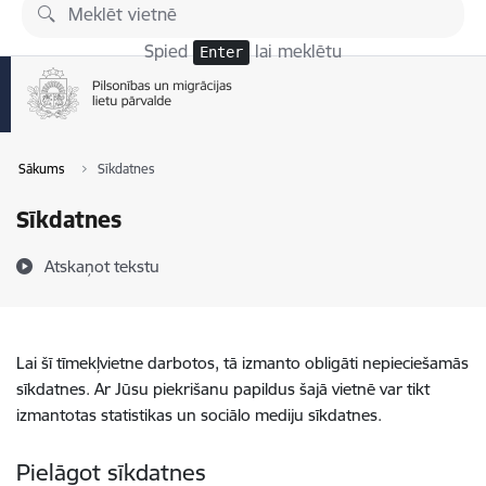
Pāriet uz lapas saturu
Spied
lai meklētu
Enter
Sākums
Sīkdatnes
Sīkdatnes
Atskaņot tekstu
Lai šī tīmekļvietne darbotos, tā izmanto obligāti nepieciešamās
sīkdatnes. Ar Jūsu piekrišanu papildus šajā vietnē var tikt
izmantotas statistikas un sociālo mediju sīkdatnes.
Pielāgot sīkdatnes