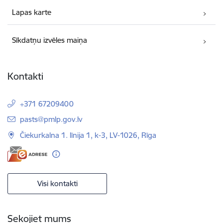
Lapas karte
Sīkdatņu izvēles maiņa
Kontakti
+371 67209400
E-pasts:
pasts@pmlp.gov.lv
Čiekurkalna 1. līnija 1, k-3, LV-1026, Rīga
Visi kontakti
Sekojiet mums